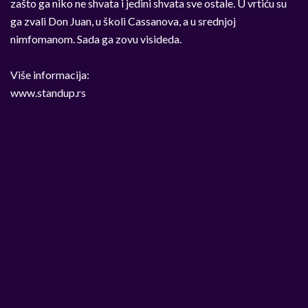
zašto ga niko ne shvata i jedini shvata sve ostale. U vrtiću su
ga zvali Don Juan, u školi Cassanova, a u srednjoj
nimfomanom. Sada ga zovu visideda.
Više informacija:
www.standup.rs