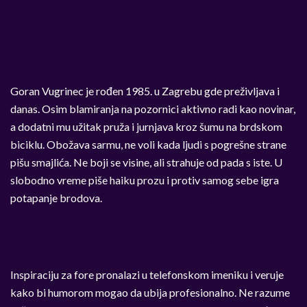
Goran Vugrinec je rođen 1985. u Zagrebu gde preživljava i
danas. Osim blamiranja na pozornici aktivno radi kao novinar,
a dodatni mu užitak pruža i jurnjava kroz šumu na brdskom
biciklu. Obožava sarmu, ne voli kada ljudi s pogrešne strane
pišu smajlića. Ne boji se visine, ali strahuje od pada s iste. U
slobodno vreme piše haiku prozu i protiv samog sebe igra
potapanje brodova.
Inspiraciju za fore pronalazi u telefonskom imeniku i veruje
kako bi humorom mogao da ubija profesionalno. Ne razume