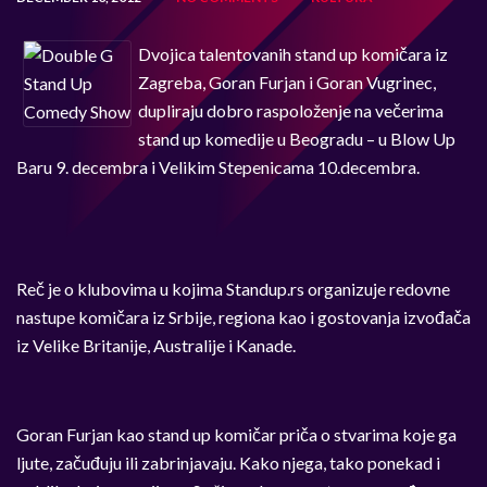
Dvojica talentovanih stand up komičara iz
Zagreba, Goran Furjan i Goran Vugrinec,
dupliraju dobro raspoloženje na večerima
stand up komedije u Beogradu – u Blow Up
Baru 9. decembra i Velikim Stepenicama 10.decembra.
Reč je o klubovima u kojima Standup.rs organizuje redovne
nastupe komičara iz Srbije, regiona kao i gostovanja izvođača
iz Velike Britanije, Australije i Kanade.
Goran Furjan kao stand up komičar priča o stvarima koje ga
ljute, začuđuju ili zabrinjavaju. Kako njega, tako ponekad i