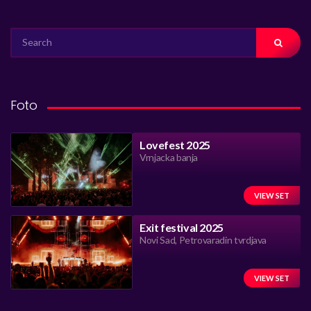
SEARCH
FOR:
Foto
Lovefest 2025
Vrnjacka banja
VIEW SET
Exit festival 2025
Novi Sad, Petrovaradin tvrdjava
VIEW SET