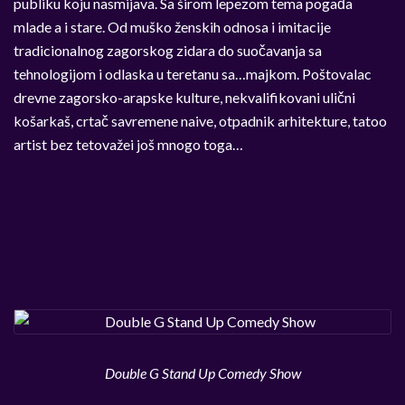
publiku koju nasmijava. Sa širom lepezom tema pogađa
mlade a i stare. Od muško ženskih odnosa i imitacije
tradicionalnog zagorskog zidara do suočavanja sa
tehnologijom i odlaska u teretanu sa…majkom. Poštovalac
drevne zagorsko-arapske kulture, nekvalifikovani ulični
košarkaš, crtač savremene naive, otpadnik arhitekture, tatoo
artist bez tetovažei još mnogo toga…
Double G Stand Up Comedy Show