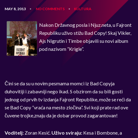
MAY 8, 2013
NO COMMENTS
KULTURA
•
•
Nakon Državnog posla i Njuz.neta, u Fajront
Republiku uživo stižu Bad Copy! Skaj Vikler,
Ajs Nigrutin i Timbe objavili su novi album
pod nazivom ”Krigle”.
Čini se da su u novim pesmama momci iz Bad Copyja
duhovitiji i zabavniji nego ikad. S obzirom da su bili gosti
jednog od prvih tv izdanja Fajront Republike, može se reći da
se Bad Copy ”vraća na mesto zločina”. Svi koji prate rad ove
čuvene trojke,znaju da je dobar provod zagarantovan!
Voditelj:
Zoran Kesić.
Uživo sviraju:
Kesa i Bombone, a