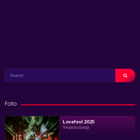
SEARCH
FOR:
Foto
Lovefest 2025
Vrnjacka banja