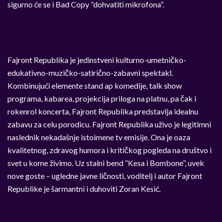
sigurno će se i Bad Copy ”dohvatiti mikrofona”.
Fajront Republika je jedinstveni kulturno-umetničko-
edukativno-muzičko-satirično-zabavni spektakl.
Kombinujući elemente stand ap komedije, talk show
programa, kabarea, projekcija priloga na platnu, pa čak i
rokenrol koncerta, Fajront Republika predstavlja idealnu
zabavu za celu porodicu. Fajront Republika uživo je legitimni
naslednik nekadašnje istoimene tv emisije. Ona je oaza
kvalitetnog, zdravog humora i kritičkog pogleda na društvo i
svet u kome živimo. Uz stalni bend ”Kesa i Bombone”, uvek
nove goste – ugledne javne ličnosti, voditelj i autor Fajront
Republike je šarmantni i duhoviti Zoran Kesić.