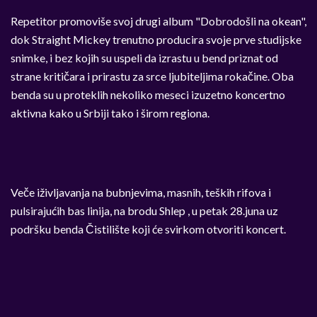
Repetitor promoviše svoj drugi album "Dobrodošli na okean",
dok Straight Mickey trenutno producira svoje prve studijske
snimke, i bez kojih su uspeli da izrastu u bend priznat od
strane kritičara i prirastu za srce ljubiteljima rokačine. Oba
benda su u proteklih nekoliko meseci izuzetno koncertno
aktivna kako u Srbiji tako i širom regiona.
Veče iživljavanja na bubnjevima, masnih, teških rifova i
pulsirajućih bas linija, na brodu Shlep , u petak 28.juna uz
podršku benda Čistilište koji će svirkom otvoriti koncert.