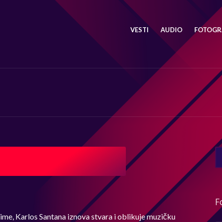
VESTI
AUDIO
FOTOGRA
SE
FO
F
ime, Karlos Santana iznova stvara i oblikuje muzičku