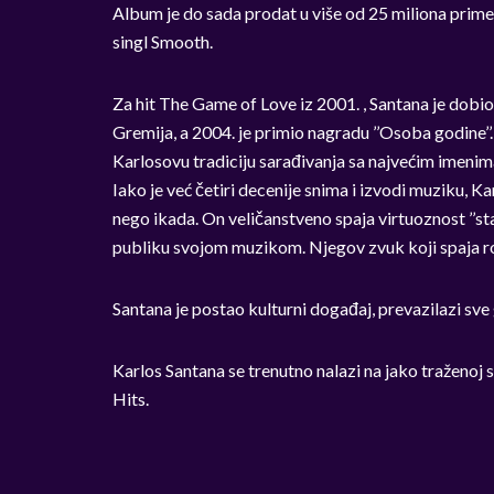
Album je do sada prodat u više od 25 miliona prime
singl Smooth.
Za hit The Game of Love iz 2001. , Santana je dobio
Gremija, a 2004. je primio nagradu ’’Osoba godine’’
Karlosovu tradiciju sarađivanja sa najvećim imeni
Iako je već četiri decenije snima i izvodi muziku, Kar
nego ikada. On veličanstveno spaja virtuoznost ’’star
publiku svojom muzikom. Njegov zvuk koji spaja rok, 
Santana je postao kulturni događaj, prevazilazi sve 
Karlos Santana se trenutno nalazi na jako traženoj 
Hits.