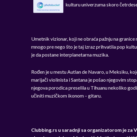
kulturu univerzuma skoro četrdese
Umetnik vizionar, koji ne obraća pažnju na granic
mnogo pre nego što je taj izraz prihvatila pop kultura
je da postane interplanetarna muzika.
Rođen je u mestu Autlan de Navaro, u Meksiku, koje
marijači violinista i Santana je pošao njegovim stop
njegova porodica preselila u Tihuanu nekoliko godin
učiniti muzičkom ikonom – gitaru.
Clubbing.rs u saradnji sa organizatorom je za 