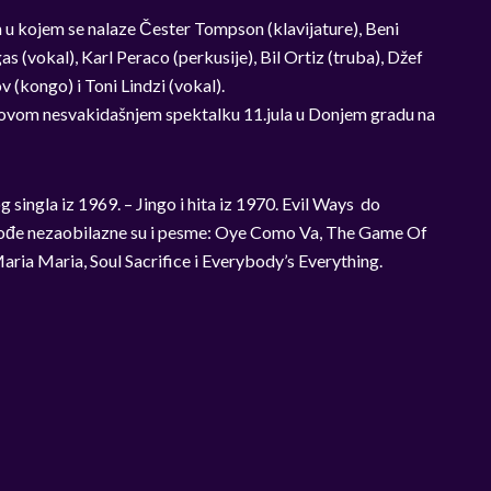
u kojem se nalaze Čester Tompson (klavijature), Beni
s (vokal), Karl Peraco (perkusije), Bil Ortiz (truba), Džef
 (kongo) i Toni Lindzi (vokal).
e ovom nesvakidašnjem spektalku 11.jula u Donjem gradu na
og singla iz 1969. – Jingo i hita iz 1970. Evil Ways do
Takođe nezaobilazne su i pesme: Oye Como Va, The Game Of
ria Maria, Soul Sacrifice i Everybody’s Everything.