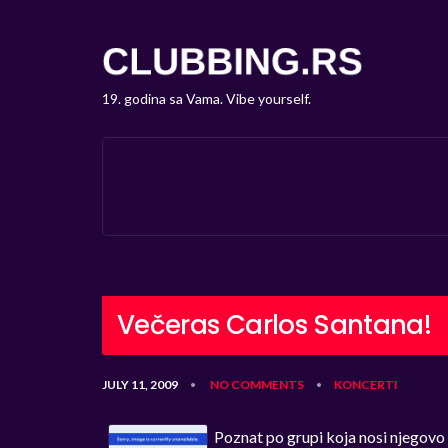
19. godina sa Vama. Vibe yourself.
Večeras Carlos Santana!
JULY 11, 2009
NO COMMENTS
KONCERTI
•
•
Poznat po grupi koja nosi njegovo 