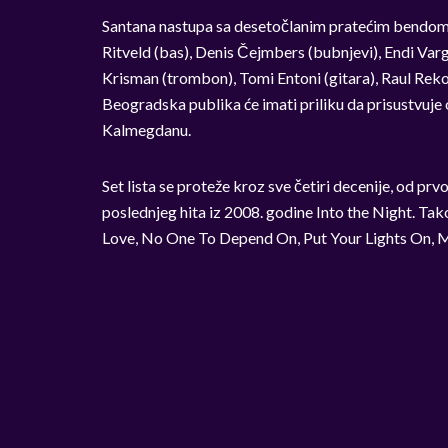
Santana nastupa sa desetočlanim pratećim bendom 
Ritveld (bas), Denis Čejmbers (bubnjevi), Endi Varga
Krisman (trombon), Tomi Entoni (gitara), Raul Rekov
Beogradska publika će imati priliku da prisustvuj
Kalmegdanu.
Set lista se proteže kroz sve četiri decenije, od prv
poslednjeg hita iz 2008. godine Into the Night. 
Love, No One To Depend On, Put Your Lights On, Ma