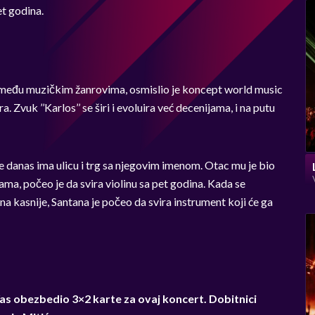
t godina.
e među muzičkim žanrovima, osmislio je koncept world music
. Zvuk ’’Karlos’’ se širi i evoluira već decenijama, i na putu
 danas ima ulicu i trg sa njegovim imenom. Otac mu je bio
ama, počeo je da svira violinu sa pet godina. Kada se
a kasnije, Santana je počeo da svira instrument koji će ga
Vas obezbedio 3×2 karte za ovaj koncert. Dobitnici