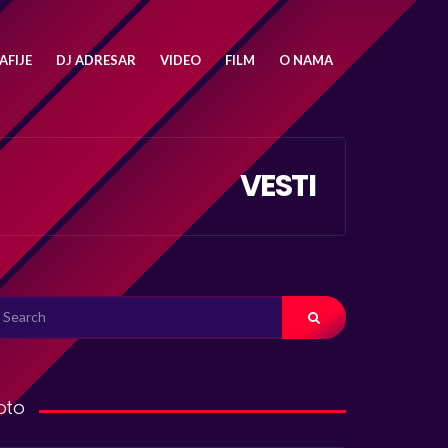
FIJE
DJ ADRESAR
VIDEO
FILM
O NAMA
VESTI
ARCH
R:
oto