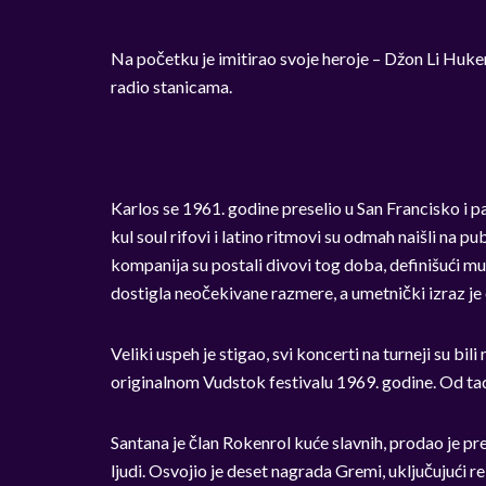
Na početku je imitirao svoje heroje – Džon Li Huker
radio stanicama.
Karlos se 1961. godine preselio u San Francisko i p
kul soul rifovi i latino ritmovi su odmah naišli na pub
kompanija su postali divovi tog doba, definišući mu
dostigla neočekivane razmere, a umetnički izraz j
Veliki uspeh je stigao, svi koncerti na turneji su bil
originalnom Vudstok festivalu 1969. godine. Od tad
Santana je član Rokenrol kuće slavnih, prodao je pr
ljudi. Osvojio je deset nagrada Gremi, uključujući r