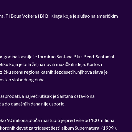
a, Ti Boun Vokera i Bi Bi Kinga koje je slušao na američkim
ar godina kasnije je formirao Santana Bluz Bend. Santanini
liku koja je bila željna novih muzičkih ideja. Karlos i
zičku scenu regiona kasnih šezdesetih, njihova slava je
e ostao slobodnog duha.
i rasprodati, a najveći utisak je Santana ostavio na
a do današnjih dana nije usporio.
eko 90 miliona ploča i nastupio je pred više od 100 miliona
ekordnih devet za trideset šesti album Supernatural (1999.).