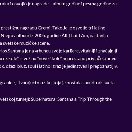
raka i osvojio je nagrade – album godine i pesma godine za
 prestižnu nagradu Gremi. Takođe je osvojio tri latino
. Njegov album iz 2005. godine All That I Am, nastavlja
ma svetske muzičke scene.
los Santana je na vrhuncu svoje karijere, vitalniji i značajniji
e škole’’ i svežinu ’’nove škole’’ neprestano privlačeći novu
džez, bluz, soul i latino izraz je jedinstven i prepoznatljiv.
granice, stvarajući muziku koja je postala saundtrak sveta.
svetskoj turneji: Supernatural Santana a Trip Through the