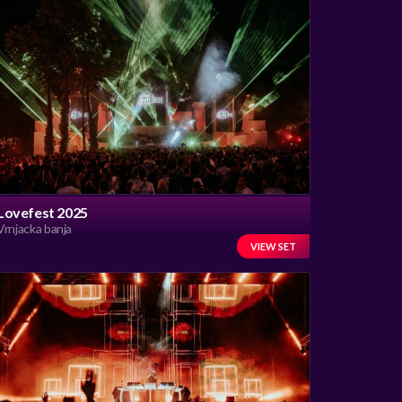
Lovefest 2025
Vrnjacka banja
VIEW SET