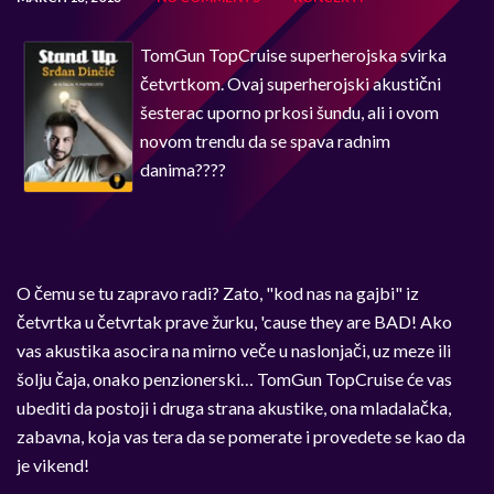
TomGun TopCruise superherojska svirka
četvrtkom. Ovaj superherojski akustični
šesterac uporno prkosi šundu, ali i ovom
novom trendu da se spava radnim
danima????
O čemu se tu zapravo radi? Zato, "kod nas na gajbi" iz
četvrtka u četvrtak prave žurku, 'cause they are BAD! Ako
vas akustika asocira na mirno veče u naslonjači, uz meze ili
šolju čaja, onako penzionerski… TomGun TopCruise će vas
ubediti da postoji i druga strana akustike, ona mladalačka,
zabavna, koja vas tera da se pomerate i provedete se kao da
je vikend!