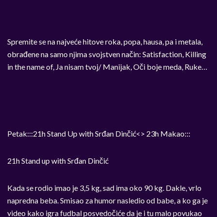
Spremite se na najveće hitove roka, popa, hausa, pa i metala,
obrađene na samo njima svojstven način: Satisfaction, Killing
in the name of, Ja nisam tvoj/ Manijak, Oči boje meda, Ruke…
Petak:::21h Stand Up with Srđan Dinčić<> 23h Makao:::
21h Stand up with Srđan Dinčić
Kada se rodio imao je 3,5 kg, sad ima oko 90 kg. Dakle, vrlo
napredna beba. Smisao za humor nasledio od babe, a ko ga je
video kako igra fudbal posvedočiće da je i tu malo povukao