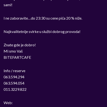
sami!
I ne zaboravite…do 23:30 su cene pića 20 % niže.
Najkvalitetnije svirke u službi dobrog provoda!
Znate gde je dobro!
Mi smo Vaš
BITEFARTCAFE
Info / reserve
063.594.294
063.594.054
011.3229.822
Web: