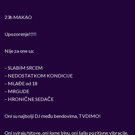
23h MAKAO
Upozorenje!!!!!
Nije za one sa:
– SLABIM SRCEM
– NEDOSTATKOM KONDICIJE
– MLAĐE od 18
– MRGUDE
– HRONIČNE SEDAČE
Oni su najbolji DJ među bendovima, TVDIMO!
Oni sviraju hitove, oni lome binu, oni šalju pozitivne vibracije,