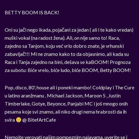
BETTY BOOM IS BACK!
Oni su jači nego ikada, pojačani za jedan ( ali i te kako vredan)
muški vokal (na radost žena). Ali, on nije samo to! Raca,
zajedno sa Tanjom, koju već vrlo dobro znate, je vrhunski
zabavljač!!! Mi ne znamo kako to da objasnimo, ali kada su
Raca i Tanja zajedno na bini, dešava se kaBOOM! Prognoza
za subotu: Biće vrelo, biće ludo, biće BOOM, Betty BOOM!
Pop, disco, 80', house ali i poneki mambo! Coldplay i The Cure
u latino aranžmanu , Michael Jackson, Maroon 5 , Justin
Timberlake, Gotye, Beyonce, Panjabi MC i još mnogo onih
pesama koje svi znamo, ali niko drugi nema hrabrosti da ih
svira
@ BitefArtCafe
Nemojte verovati našim pompeznim najavama, uverite se i