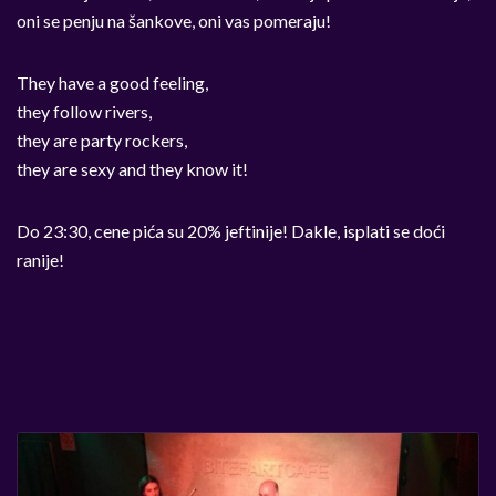
oni se penju na šankove, oni vas pomeraju!
They have a good feeling,
they follow rivers,
they are party rockers,
they are sexy and they know it!
Do 23:30, cene pića su 20% jeftinije! Dakle, isplati se doći
ranije!