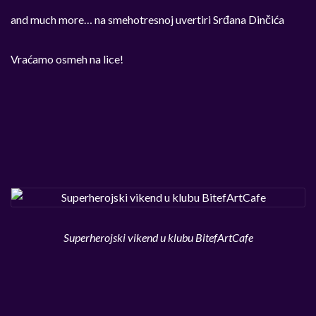
and much more… na smehotresnoj uvertiri Srđana Dinčića
Vraćamo osmeh na lice!
Superherojski vikend u klubu BitefArtCafe