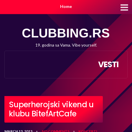
Home
19. godina sa Vama. Vibe yourself.
VESTI
Superherojski vikend u
klubu BitefArtCafe
MARCH 13, 2013
NO COMMENTS
KONCERTI
•
•