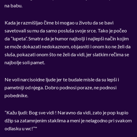
na babu.
Kada je razmišljao čime bi mogao u životu da se bavi
savetovali su mu da samo posluša svoje srce. Tako je počeo
da “lupeta”. Smatra da je humor najbolji i najlepši način kojim
se može dokazati nedokaznom, objasniti i onom ko ne želi da
sluša, pokazati onom što ne želi da vidi, jer slatkim rečima se
najbolje soli pamet.
Ne voli narcisoidne ljude jer te budale misle da su lepši i
pametniji od njega. Dobro podnosi poraze, ne podnosi
pobednike.
“Kažu ljudi: Bog sve vidi ! Naravno da vidi, zato je pop kupio
džip sa zatamnjenim staklima a meni je nelagodno pri svakom
odlasku u wc!”"