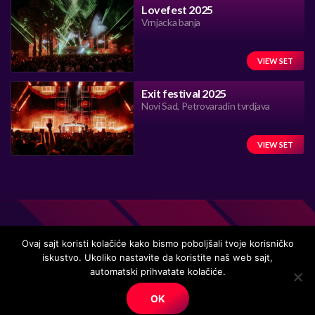
Lovefest 2025
Vrnjacka banja
VIEW SET
Exit festival 2025
Novi Sad, Petrovaradin tvrdjava
VIEW SET
Ovaj sajt koristi kolačiće kako bismo poboljšali tvoje korisničko
iskustvo. Ukoliko nastavite da koristite naš web sajt,
Handmade in Serbia 15 years ago, while listening to the great
automatski prihvatate kolačiće.
music.
OK
© Copyright. All right reserved.