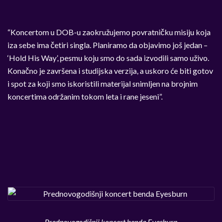
“Koncertom u DOB-u zaokružujemo povratničku misiju koja
iza sebe ima četiri singla. Planiramo da objavimo još jedan –
‘Hold His Way’, pesmu koju smo do sada izvodili samo uživo.
Konačno je završena i studijska verzija, a uskoro će biti gotov
i spot za koji smo iskoristili materijal snimljen na brojnim
koncertima održanim tokom leta i rane jeseni”.
Prednovogodišnji koncert benda Eyesburn