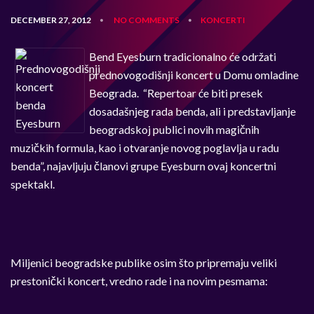
DECEMBER 27, 2012
NO COMMENTS
KONCERTI
•
•
Bend Eyesburn tradicionalno će održati
prednovogodišnji koncert u Domu omladine
Beograda. “Repertoar će biti presek
dosadašnjeg rada benda, ali i predstavljanje
beogradskoj publici novih magičnih
muzičkih formula, kao i otvaranje novog poglavlja u radu
benda”, najavljuju članovi grupe Eyesburn ovaj koncertni
spektakl.
Miljenici beogradske publike osim što pripremaju veliki
prestonički koncert, vredno rade i na novim pesmama: