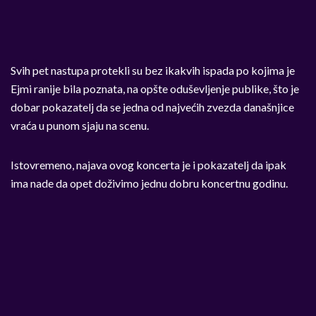
Svih pet nastupa protekli su bez ikakvih ispada po kojima je
Ejmi ranije bila poznata, na opšte oduševljenje publike, što je
dobar pokazatelj da se jedna od najvećih zvezda današnjice
vraća u punom sjaju na scenu.
Istovremeno, najava ovog koncerta je i pokazatelj da ipak
ima nade da opet doživimo jednu dobru koncertnu godinu.