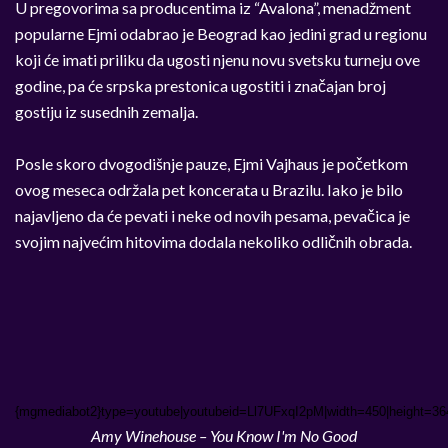
U pregovorima sa producentima iz “Avalona”, menadžment
popularne Ejmi odabrao je Beograd kao jedini grad u regionu
koji će imati priliku da ugosti njenu novu svetsku turneju ove
godine, pa će srpska prestonica ugostiti i značajan broj
gostiju iz susednih zemalja.
Posle skoro dvogodišnje pauze, Ejmi Vajhaus je početkom
ovog meseca održala pet koncerata u Brazilu. Iako je bilo
najavljeno da će pevati i neke od novih pesama, pevačica je
svojim najvećim hitovima dodala nekoliko odličnih obrada.
{mgmediabot2}type=youtube|youtubeid=Ll7UFxqI2pM|width=450|height=36
Amy Winehouse – You Know I'm No Good