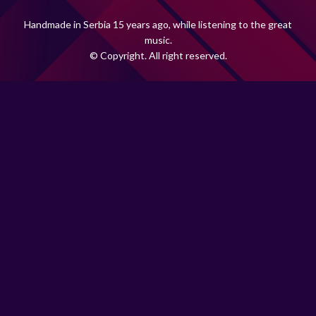
Handmade in Serbia 15 years ago, while listening to the great
music.
© Copyright. All right reserved.