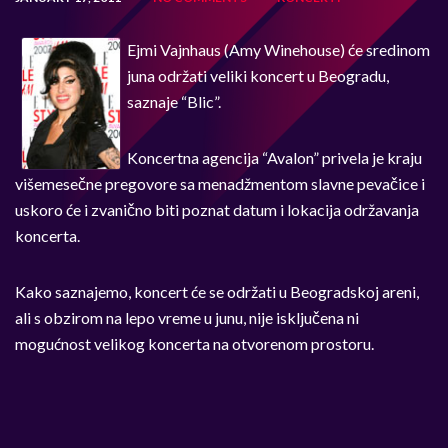
Ejmi Vajnhaus (Amy Winehouse) će sredinom
juna održati veliki koncert u Beogradu,
saznaje “Blic”.
Koncertna agencija “Avalon” privela je kraju
višemesečne pregovore sa menadžmentom slavne pevačice i
uskoro će i zvanično biti poznat datum i lokacija održavanja
koncerta.
Kako saznajemo, koncert će se održati u Beogradskoj areni,
ali s obzirom na lepo vreme u junu, nije isključena ni
mogućnost velikog koncerta na otvorenom prostoru.