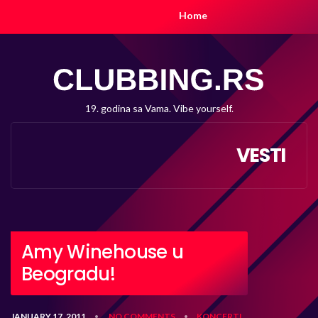
Home
19. godina sa Vama. Vibe yourself.
VESTI
Amy Winehouse u
Beogradu!
JANUARY 17, 2011
NO COMMENTS
KONCERTI
•
•