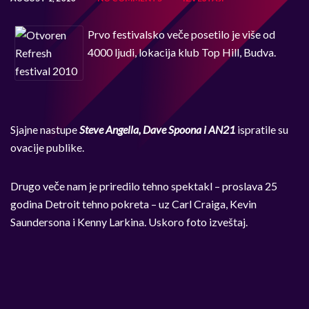
Prvo festivalsko veče posetilo je više od
4000 ljudi, lokacija klub Top Hill, Budva.
Sjajne nastupe
Steve Angella, Dave Spoona i AN21
ispratile su
ovacije publike.
Drugo veče nam je priredilo tehno spektakl – proslava 25
godina Detroit tehno pokreta – uz Carl Craiga, Kevin
Saundersona i Kenny Larkina. Uskoro foto izveštaj.