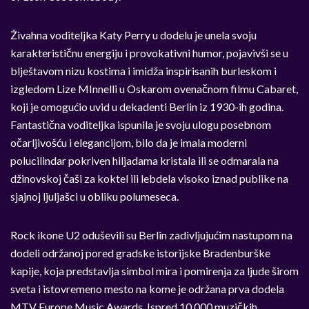
Živahna voditeljka Katy Perry u dodelu je unela svoju
karakterističnu energiju i provokativni humor, pojavivši se u
blještavom nizu kostima i imidža inspirisanih burleskom i
izgledom Lize MInnelli u Oskarom ovenačnom filmu Cabaret,
koji je omogućio uvid u dekadenti Berlin iz 1930-ih godina.
Fantastična voditeljka ispunila je svoju ulogu posebnom
očarljivošću i elegancijom, bilo da je imala moderni
polucilindar pokriven hiljadama kristala ili se odmarala na
džinovskoj čaši za koktel ili lebdela visoko iznad publike na
sjajnoj ljuljašci u obliku polumeseca.
Rock ikone U2 oduševili su Berlin zadivljujućim nastupom na
dodeli održanoj pored gradske istorijske Bradenburške
kapije, koja predstavlja simbol mira i pomirenja za ljude širom
sveta i istovremeno mesto na kome je održana prva dodela
MTV Europe Music Awards. Ispred 10.000 muzičkih