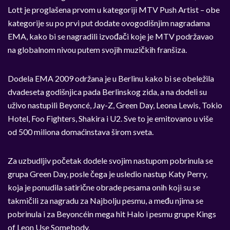
Lott je proglašena prvom u kategoriji MTV Push Artist – obe
kategorije su po prvi put dodate ovogodišnjim nagradama
EMA, kako bi se nagradili izvođači koje je MTV podržavao
na globalnom nivou putem svojih muzičkih franšiza.
Dodela EMA 2009 održana je u Berlinu kako bi se obeležila
dvadeseta godišnjica pada Berlinskog zida, a na dodeli su
uživo nastupili Beyoncé, Jay-Z, Green Day, Leona Lewis, Tokio
Hotel, Foo Fighters, Shakira i U2. Sve to je emitovano u više
od 500 miliona domaćinstava širom sveta.
Za uzbudljiv početak dodele svojim nastupom pobrinula se
grupa Green Day, posle čega je usledio nastup Katy Perry,
koja je ponudila satirične obrade pesama onih koji su se
takmičili za nagradu za Najbolju pesmu, a među njima se
pobrinula i za Beyoncéin mega hit Halo i pesmu grupe Kings
of Leon Use Somebody.