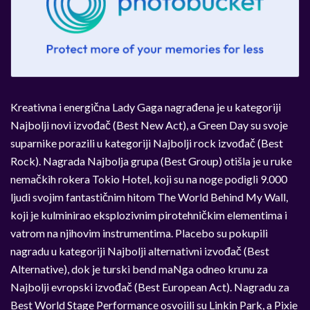
Kreativna i energična Lady Gaga nagrađena je u kategoriji
Najbolji novi izvođač (Best New Act), a Green Day su svoje
suparnike porazili u kategoriji Najbolji rock izvođač (Best
Rock). Nagrada Najbolja grupa (Best Group) otišla je u ruke
nemačkih rokera Tokio Hotel, koji su na noge podigli 9.000
ljudi svojim fantastičnim hitom The World Behind My Wall,
koji je kulminirao eksplozivnim pirotehničkim elementima i
vatrom na njihovim instrumentima. Placebo su pokupili
nagradu u kategoriji Najbolji alternativni izvođač (Best
Alternative), dok je turski bend maNga odneo krunu za
Najbolji evropski izvođač (Best European Act). Nagradu za
Best World Stage Performance osvojili su Linkin Park, a Pixie