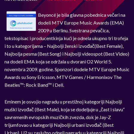
Beyoncé je bila glavna pobednica večeri na
dodeli MTV Europe Music Awards (EMA)
2009 u Berlinu. Svestrana pevačica,
tekstopisac i producentkinja kući je odnela ukupno tri trofeja
i to u kategorijama – Najbolji ženski izvođač(Best Female),
Najbolja pesma (Best Song) i Najbolji videospot (Best Video)
na dodeli EMA koja se održala u dvorani O2 World 5.
novembra 2009. godine. Sponzori dodele MTV Europe Music
Awards su Sony Ericsson, MTV Games / Harmonixov The
Beatles™: Rock Band™ i Dell.
Eminem je osvojio nagradu u prestižnoj kategoriji Najbolji
muški izvođač (Best Male), koja se dodeljuje u „čast i slavu“
savremenih evropskih muzičkih zvezda, dok je Jay-Z
trijumfovao u kategoriji Najbolji urbani izvođač (Best
Urban). U2 su zaslužno odneli nagradu u kategoriji Najbolji