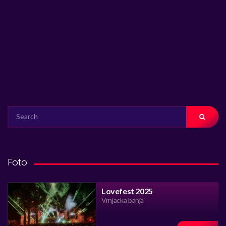
SEARCH
FOR:
Foto
Lovefest 2025
Vrnjacka banja