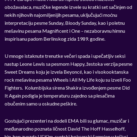
obožavalaca, muzičke legende izvele su kratki set sačinjen od
nekih njihovih najomiljenijih pesama, uključujući moćnu
interpretaciju pesme Sunday, Bloody Sunday, kao i poletnu
mešavinu pesama Magnificent i One – nezaboravnu himnu
inspirisanu padom Berlinskog zida 1989. godine.
U mnoge istaknute trenutke večeri spada i upečatljiv seksi
nastup Leone Lewis sa pesmom Happy, žestoka verzija pesme
Sweet Dreams koju je izvela Beyoncé, kao i visokooktanska
rock mešavina pesama Wheels i All My Life koju su izveli Foo
Fighters. Kolumbijska sirena Shakira izvođenjem pesme Did
It Again podigla je temperaturu zajedno sa plesačima
obučenim samo u oskudne peškire.
Gostujući prezenteri na dodeli EMA bili su glumac, muzičar i
međunarodno poznata ličnost David The Hoff Hasselhoff,
hip-hop zvezda Lil’ Kim, svetski bokserski šampion u teškoj