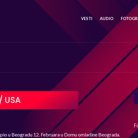
VESTI
AUDIO
FOTOGRA
SE
t/ USA
FO
F
upio u Beogradu 12. Februara u Domu omladine Beograda.