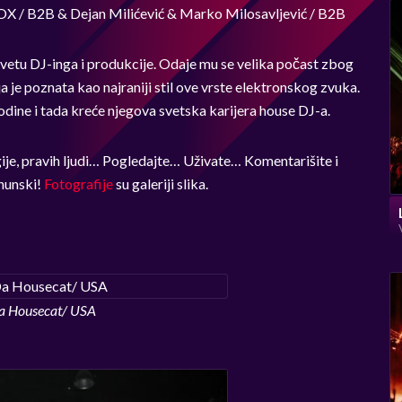
X / B2B & Dejan Milićević & Marko Milosavljević / B2B
svetu DJ-inga i produkcije. Odaje mu se velika počast zbog
 je poznata kao najraniji stil ove vrste elektronskog zvuka.
odine i tada kreće njegova svetska karijera house DJ-a.
ergije, pravih ljudi… Pogledajte… Uživate… Komentarišite i
rhunski!
Fotografije
su galeriji slika.
Da Housecat/ USA