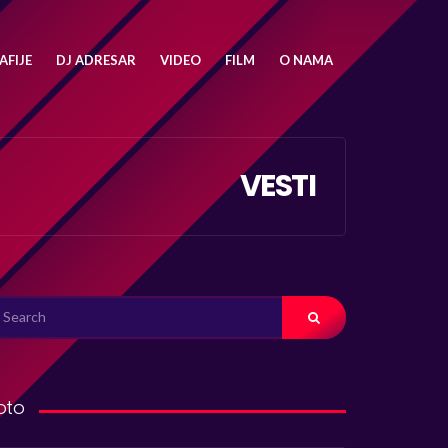
FIJE
DJ ADRESAR
VIDEO
FILM
O NAMA
VESTI
ARCH
R:
oto