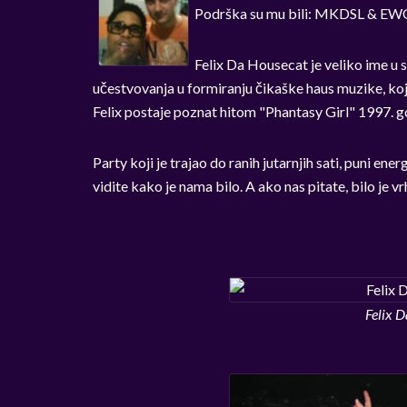
Podrška su mu bili: MKDSL & EWO
Felix Da Housecat je veliko ime u 
učestvovanja u formiranju čikaške haus muzike, koja
Felix postaje poznat hitom "Phantasy Girl" 1997. g
Party koji je trajao do ranih jutarnjih sati, puni en
vidite kako je nama bilo. A ako nas pitate, bilo je v
Felix 