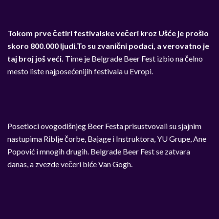
T
okom prve četiri festivalske večeri kroz Ušće je prošlo
skoro 800.000 ljudi.To su zvanični podaci, a verovatno je
taj broj još veći.
Time je Belgrade Beer Fest izbio na čelno
mesto liste najposećenijih festivala u Evropi.
Posetioci ovogodišnjeg Beer Festa prisustvovali su sjajnim
nastupima Riblje čorbe, Bajage i Instruktora, YU Grupe, Ane
Popović i mnogih drugih. Belgrade Beer Fest se zatvara
danas, a zvezde večeri biće Van Gogh.