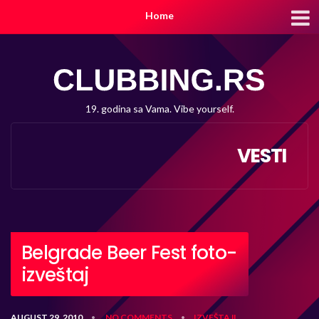
Home
19. godina sa Vama. Vibe yourself.
VESTI
Belgrade Beer Fest foto-
izveštaj
AUGUST 29, 2010
NO COMMENTS
IZVEŠTAJI
•
•