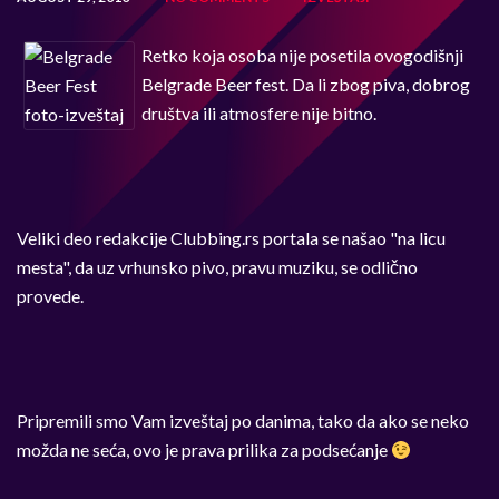
Retko koja osoba nije posetila ovogodišnji
Belgrade Beer fest. Da li zbog piva, dobrog
društva ili atmosfere nije bitno.
Veliki deo redakcije Clubbing.rs portala se našao "na licu
mesta", da uz vrhunsko pivo, pravu muziku, se odlično
provede.
Pripremili smo Vam izveštaj po danima, tako da ako se neko
možda ne seća, ovo je prava prilika za podsećanje