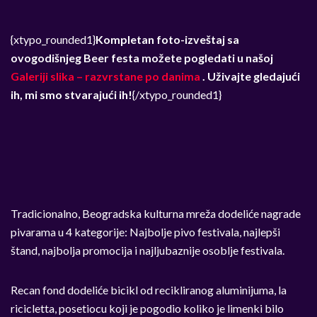
{xtypo_rounded1}
Kompletan foto-izveštaj sa
ovogodišnjeg Beer festa možete pogledati u našoj
Galeriji slika – razvrstane po danima
. Uživajte gledajući
ih, mi smo stvarajući ih!
{/xtypo_rounded1}
Tradicionalno, Beogradska kulturna mreža dodeliće nagrade
pivarama u 4 kategorije: Najbolje pivo festivala, najlepši
štand, najbolja promocija i najljubaznije osoblje festivala.
Recan fond dodeliće bicikl od recikliranog aluminijuma, la
ricicletta, posetiocu koji je pogodio koliko je limenki bilo