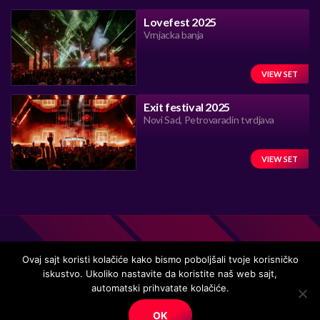
Lovefest 2025
Vrnjacka banja
VIEW SET
Exit festival 2025
Novi Sad, Petrovaradin tvrdjava
VIEW SET
Ovaj sajt koristi kolačiće kako bismo poboljšali tvoje korisničko
iskustvo. Ukoliko nastavite da koristite naš web sajt,
Handmade in Serbia 15 years ago, while listening to the great
automatski prihvatate kolačiće.
music.
OK
© Copyright. All right reserved.