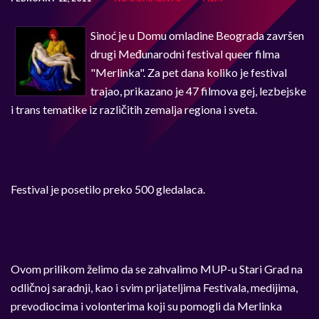
Sinoć je u Domu omladine Beograda završen
drugi Međunarodni festival queer filma
"Merlinka". Za pet dana koliko je festival
trajao, prikazano je 47 filmova gej, lezbejske
i trans tematike iz različitih zemalja regiona i sveta.
Festival je posetilo preko 500 gledalaca.
Ovom prilikom želimo da se zahvalimo MUP-u Stari Grad na
odličnoj saradnji, kao i svim prijateljima Festivala, medijima,
prevodiocima i volonterima koji su pomogli da Merlinka