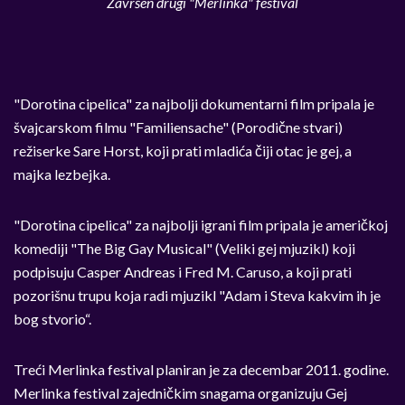
Završen drugi "Merlinka" festival
"Dorotina cipelica" za najbolji dokumentarni film pripala je
švajcarskom filmu "Familiensache" (Porodične stvari)
režiserke Sare Horst, koji prati mladića čiji otac je gej, a
majka lezbejka.
"Dorotina cipelica" za najbolji igrani film pripala je američkoj
komediji "The Big Gay Musical" (Veliki gej mjuzikl) koji
podpisuju Casper Andreas i Fred M. Caruso, a koji prati
pozorišnu trupu koja radi mjuzikl "Adam i Steva kakvim ih je
bog stvorio“.
Treći Merlinka festival planiran je za decembar 2011. godine.
Merlinka festival zajedničkim snagama organizuju Gej