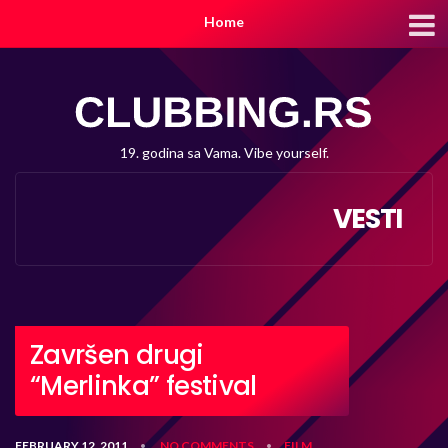
Home
19. godina sa Vama. Vibe yourself.
VESTI
Završen drugi
“Merlinka” festival
FEBRUARY 12, 2011
NO COMMENTS
FILM
•
•