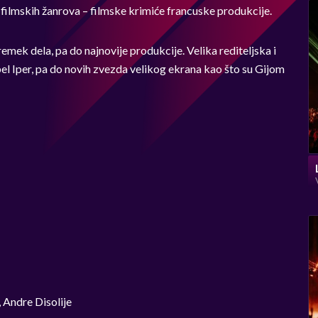
 filmskih žanrova – filmske krimiće francuske produkcije.
remek dela, pa do najnovije produkcije. Velika rediteljska i
bel Iper, pa do novih zvezda velikog ekrana kao što su Gijom
 Andre Disolije