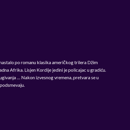
nastalo po romanu klasika američkog trilera Džim
a Afrika. Lisjen Kordije jedini je policajac u gradiću.
rugivanja … Nakon izvesnog vremena, pretvara se u
e podsmevaju.