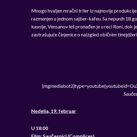
Mnogo hvaljen mračni triler iz najnovije produkcije
razmenjen u jednom sajber-kafeu. Sa nepunih 18 go
kasnije, Vensanov leš pronađen je u reci Roni, dok j
zastrašujuće činjenice o naizgled običnim tinejdže
{mgmediabot2}type=youtube|youtubeid=D
Saučes
Nedelja, 19. februar
U 18:00
Film: Saučesnici (Complices)