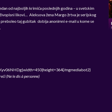
jedan od najboljih krimića poslednjih godina – u svetskim
 živopisni likovi… Aleksova žena Margo žrtva je serijskog
je preboleo taj gubitak dobija anonimni e-mail u kome se
…
aKyv06NHDg|width=450|height=364{/mgmediabot2}
ći (Ne le dis à personne)