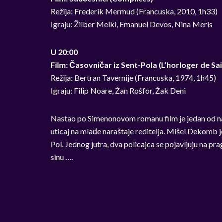
Režija: Frederik Mermud (Francuska, 2010, 1h33)
Igraju: Žilber Melki, Emanuel Devos, Nina Meris
U 20:00
Film: Časovničar iz Sent-Pola (L’horloger de Sa
Režija: Bertran Tavernije (Francuska, 1974, 1h45)
Igraju: Filip Noare, Žan Rošfor, Žak Deni
Nastao po Simenonovom romanu film je jedan od najb
uticaj na mlađe naraštaje reditelja. Mišel Dekomb je
Pol. Jednog jutra, dva policajca se pojavljuju na pr
sinu ….