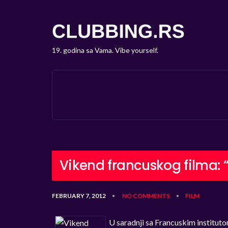
19. godina sa Vama. Vibe yourself.
Vikend francuskog filma: “Z
FEBRUARY 7, 2012
NO COMMENTS
FILM
•
•
U saradnji sa Francuskim institut