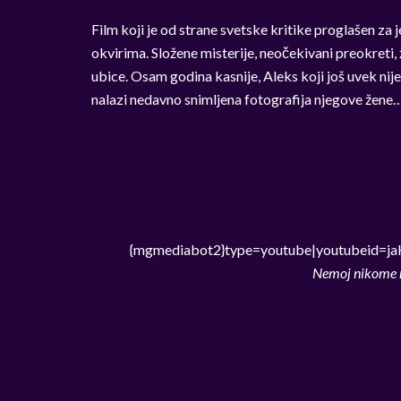
Film koji je od strane svetske kritike proglašen za 
okvirima. Složene misterije, neočekivani preokreti,
ubice. Osam godina kasnije, Aleks koji još uvek ni
nalazi nedavno snimljena fotografija njegove žene
{mgmediabot2}type=youtube|youtubeid=j
Nemoj nikome re