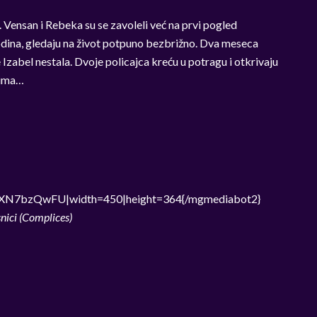
. Vensan i Rebeka su se zavoleli već na prvi pogled
dina, gledaju na život potpuno bezbrižno. Dva meseca
e Izabel nestala. Dvoje policajca kreću u potragu i otkrivaju
rima…
uXN7bzQwFU|width=450|height=364{/mgmediabot2}
nici (Complices)