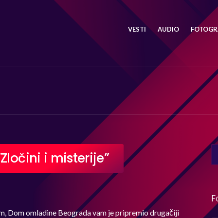
VESTI
AUDIO
FOTOGRA
SE
ločini i misterije”
FO
F
om, Dom omladine Beograda vam je pripremio drugačiji