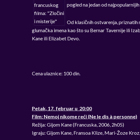
pogled na jedan od najpopularnijih
Od klasičnih ostvarenja, priznatih 
glumačka imena kao što su Bernar Tavernije ili Iza
Kane ili Elizabet Devo.
Cena ulaznice: 100 din.
Petak, 17. februar u 20:00
Film: Nemoj nikome reći (Ne le dis à personne)
Režija: Gijom Kane (Francuska, 2006, 2h05)
Igraju: Gijom Kane, Fransoa Klize, Mari-Žoze Kroz,