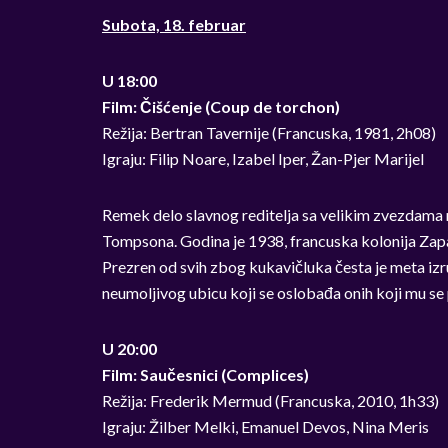
Subota, 18. februar
U 18:00
Film: Čišćenje (Coup de torchon)
Režija: Bertran Tavernije (Francuska, 1981, 2h08)
Igraju: Filip Noare, Izabel Iper, Žan-Pjer Marijel
Remek delo slavnog reditelja sa velikim zvezdama 
Tompsona. Godina je 1938, francuska kolonija Zapadn
Prezren od svih zbog kukavičluka česta je meta iz
neumoljivog ubicu koji se oslobađa onih koji mu s
U 20:00
Film: Saučesnici (Complices)
Režija: Frederik Mermud (Francuska, 2010, 1h33)
Igraju: Žilber Melki, Emanuel Devos, Nina Meris