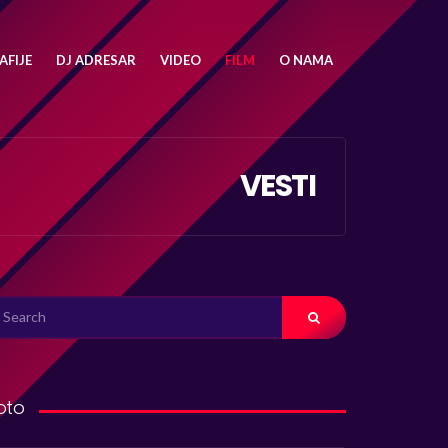
FIJE
DJ ADRESAR
VIDEO
FILM
O NAMA
VESTI
ARCH
R:
oto