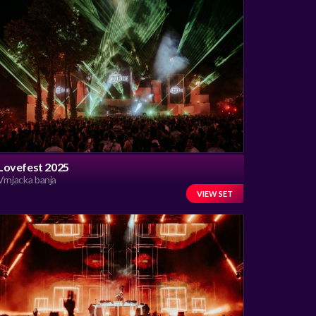
Lovefest 2025
Vrnjacka banja
VIEW SET