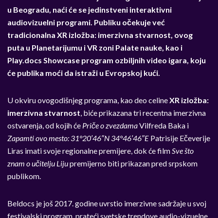
u Beogradu, naći će se jedinstveni interaktivni
audiovizuelni programi. Publiku očekuje već
tradicionalna XR izložba: imerzivna stvarnost, ovog
puta u Planetarijumu i VR zoni Palate nauke, kao i
Play.docs Showcase program ozbiljnih video igara, koju
će publika moći da istraži u Evropskoj kući.
U okviru ovogodišnjeg programa, kao deo celine
XR izložba:
imerzivna stvarnost
, biće prikazana tri recentna imerzivna
ostvarenja, od kojih će
Priče o zvezdama
Vilfreda Baka i
Zapamti ovo mesto: 31°20′46″N 34°46′46″E
Patrisije Ečeverije
Liras imati svoje regionalne premijere, dok će film
Sve što
znam o učitelju Liju
premijerno biti prikazan pred srpskom
publikom.
Beldocs je još 2017. godine uvrstio imerzivne sadržaje u svoj
festivalski program, prateći svetske trendove audio-vizuelne