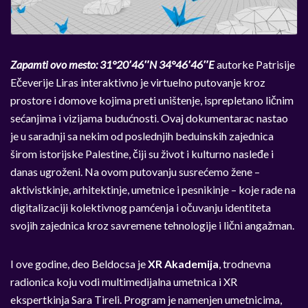
Zapamti ovo mesto: 31°20′46″N 34°46′46″E
autorke Patrisije
Ečeverije Liras interaktivno je virtuelno putovanje kroz
prostore i domove kojima preti uništenje, isprepletano ličnim
sećanjima i vizijama budućnosti. Ovaj dokumentarac nastao
je u saradnji sa nekim od poslednjih beduinskih zajednica
širom istorijske Palestine, čiji su život i kulturno nasleđe i
danas ugroženi. Na ovom putovanju susrećemo žene –
aktivistkinje, arhitektinje, umetnice i pesnikinje – koje rade na
digitalizaciji kolektivnog pamćenja i očuvanju identiteta
svojih zajednica kroz savremene tehnologije i lični angažman.
I ove godine, deo Beldocsa je
XR Akademija
, trodnevna
radionica koju vodi multimedijalna umetnica i XR
ekspertkinja Sara Tireli. Program je namenjen umetnicima,