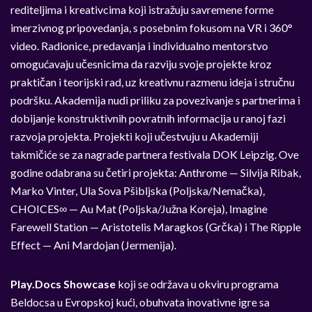
rediteljima i kreativcima koji istražuju savremene forme
imerzivnog pripovedanja, s posebnim fokusom na VR i 360°
video. Radionice, predavanja i individualno mentorstvo
omogućavaju učesnicima da razviju svoje projekte kroz
praktičan i teorijski rad, uz kreativnu razmenu ideja i stručnu
podršku. Akademija nudi priliku za povezivanje s partnerima i
dobijanje konstruktivnih povratnih informacija u ranoj fazi
razvoja projekta. Projekti koji učestvuju u Akademiji
takmičiće se za nagrade partnera festivala DOK Leipzig. Ove
godine odabrana su četiri projekta: Anthrome — Silvija Ribak,
Marko Vinter, Ula Sova Pšibljska (Poljska/Nemačka),
CHOICES∞ — Au Mat (Poljska/Južna Koreja), Imagine
Farewell Station — Aristotelis Maragkos (Grčka) i The Ripple
Effect — Ani Mardojan (Jermenija).
Play.Docs Showcase
koji se održava u okviru programa
Beldocsa u Evropskoj kući, obuhvata inovativne igre sa