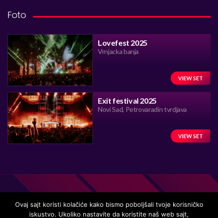
Foto
Lovefest 2025
Vrnjacka banja
VIEW SET
Exit festival 2025
Novi Sad, Petrovaradin tvrdjava
VIEW SET
Ovaj sajt koristi kolačiće kako bismo poboljšali tvoje korisničko
iskustvo. Ukoliko nastavite da koristite naš web sajt,