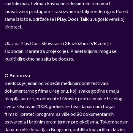
snažnim narativima, društveno relevantnim temama i
inovativnim pristupom – takozvane ozbiljne video igre. Pored
same izložbe, održaće se i
Play.Docs Talk
u Jugoslovenskoj
kinoteci.
Ulaz na Play.Docs Showcase i XR izložbu u VR zoni je
slobodan. Karate za projekcije u Planetarijumu mogu se
kupiti direktno na sajtu beldocs.rs.
O Beldocsu
Beldocs je jedan od vodećih međunarodnih festivala
dokumentarnog filma u regionu, koji svake godine u maju
okuplja autore, producente i filmske profesionalce iz celog
sveta. Osnovan 2008. godine, festival danas nudi bogat
filmski i prateći program, sa više od 80 dokumentarnih
ostvarenja i brojnim premijernim projekcijama. Tokom sedam
dana, na više lokacija u Beogradu, publika ima priliku da vidi