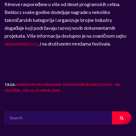
filmove raspoređene u više od deset programskih celina.
Beldocs svake godine dodeljuje nagrade u nekoliko
takmičarskih kategorija i organizuje brojne Industry
događaje koji podržavaju razvoj novih dokumentarnih
projekata. Više informacija dostupno je na zvaničnom sajtu:
www.beldocs.rs
, i na društvenim mrežama festivala.
TAGS:
IMERZIVNI PROGRAM NA OVOGODIŠNJEM BELDOCSU - XR
IZLOŽBA - OD 21-27.MAJA 2025.
SEARCH
FOR: