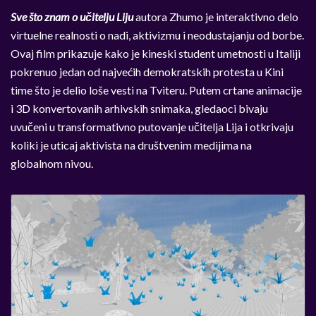
Sve što znam o učitelju Liju
autora Zhumo je interaktivno delo
virtuelne realnosti o nadi, aktivizmu i neodustajanju od borbe.
Ovaj film prikazuje kako je kineski student umetnosti u Italiji
pokrenuo jedan od najvećih demokratskih protesta u Kini
time što je delio loše vesti na Tviteru. Putem crtane animacije
i 3D konvertovanih arhivskih snimaka, gledaoci bivaju
uvučeni u transformativno putovanje učitelja Lija i otkrivaju
koliki je uticaj aktivista na društvenim medijima na
globalnom nivou.