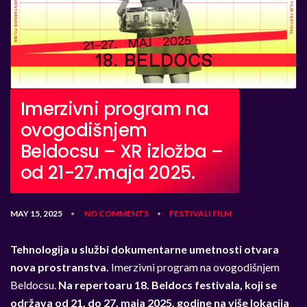
Imerzivni program na
ovogodišnjem
Beldocsu – XR izložba –
od 21-27.maja 2025.
MAY 15, 2025
NO COMMENTS
FESTIVALI
FILM
•
•
Tehnologija u službi dokumentarne umetnosti otvara
nova prostranstva.
Imerzivni program na ovogodišnjem
Beldocsu.
Na repertoaru 18. Beldocs festivala, koji se
održava od 21. do 27. maja 2025. godine na više lokacija