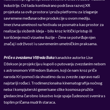
industrije. Od tada kontinuirano podržava razvoj XR
projekata sa ovih prostora i pruža platformu za izlaganje
savremene međunarodne produkcije u ovom mediju.
Imerzivna umetnost na festivalu se posmatra kao prostor za
realizaciju složenih ideja – bilo kroz kritički pristup ili
korišćenje moći vizuelne iluzije – čime se potvrđuje njen
značaj i održivost i u savremenim umetničkim praksama.
Priče o zvezdama Vilfreda Baka
kanadske autorke Lise
Džekson je projekcija u kupoli o putovanju zvezdanim nebom
s astronomom Vilfredom Bakom, koji će nam kroz priče
naroda Kri pomoći da shvatimo da su zvezde zapravo naši
najstariji rođaci. Trodimenzionalna kinematografija noćnog
neba i kompjuterski generisane slike kosmosa pružiće
gledaocima čarobno iskustvo koje spaja čudesnost svemira s
toplim pričama mudrih staraca.