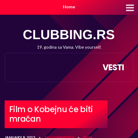
Home
19. godina sa Vama. Vibe yourself.
VESTI
Film o Kobejnu će biti
mračan
JANUARY 8, 2013
NO COMMENTS
FILM
•
•