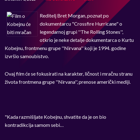
Reditelj Bret Morgan, poznat po
dokumentarcu "Crossfire Hurricane" o
legendarnoj grupi ''The Rolling Stones'',
otkrio je neke detalje dokumentarca o Kurtu
Kobejnu, frontmenu grupe ''Nirvana'' koji je 1994. godine
izvršio samoubistvo.
Ovaj film će se fokusirati na karakter, ličnost i mračnu stranu
života frontmena grupe ''Nirvana'', prenose američki mediji.
"Kada razmišljate Kobejnu, shvatite da je on bio
kontradikcija samom sebi…