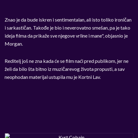
Znao je da bude iskren i sentimentalan, ali isto toliko ironičan
i sarkastičan. Takođe je bio i neverovatno smešan, pa je tako
ideja filma da prikaže sve njegove vrline i mane", objasnio je
Morgan.
Reditelj još ne zna kada će se film naći pred publikom, jer ne
želi da bilo šta bitno iz muzičarevog života propusti, a sav
neophodan materijal ustupila mu je Kortni Lav.