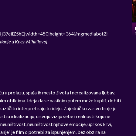
j37eiiZ5hE|width=450|height=364{/mgmediabot2}
danje u Knez-Mihailovoj
 u prolazu, spaja ih mesto života i nerealizovana ljubav.
znim oblicima. Ideja da se nasilnim putem može kupiti, dobiti
 različito interpretiraju tu ideju. Zajedničko za svo troje je
 u idealizaciju, u svoju viziju sebe i realnosti koju ne
neuništivost, neuništivost njihove emocije, uprkos krvi,
danje“ je film o potrebi za ispunjenjem, bez obzira na