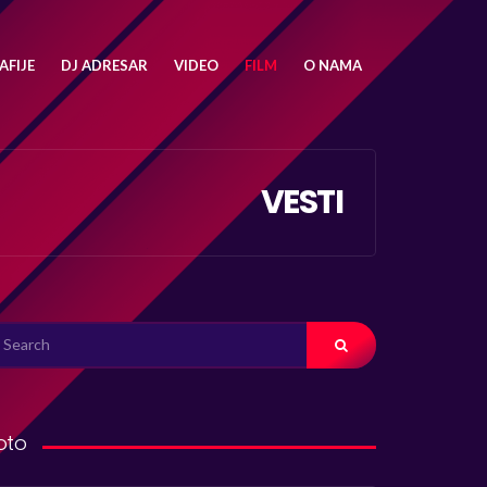
FIJE
DJ ADRESAR
VIDEO
FILM
O NAMA
VESTI
ARCH
R:
oto