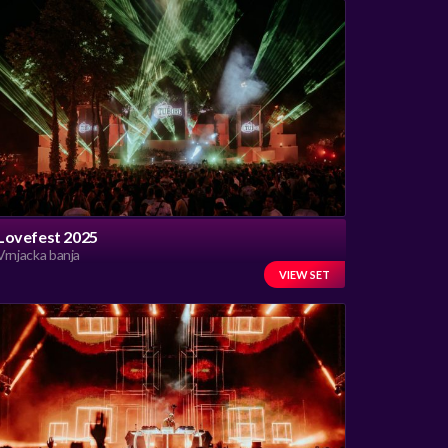
Lovefest 2025
Vrnjacka banja
VIEW SET