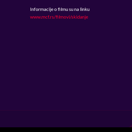
Informacije o filmu su na linku
www.mcf.rs/filmovi/skidanje