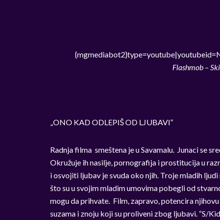
{mgmediabot2}type=youtube|youtubeid=N
Flashmob – Ski
„ONO KAD ODLEPIŠ OD LJUBAVI“
Radnja filma smeštena je u Savamalu. Junaci se sreću
Okružuje ih nasilje, pornografija i prostitucija u ra
i osvojiti ljubav je svuda oko njih. Troje mladih ljudi
što su u svojim mladim umovima pobegli od stvarnosti
mogu da prihvate. Film, zapravo, potencira njihovu 
suzama i znoju koji su proliveni zbog ljubavi. “S/Ki