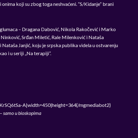
i onima koji su zbog toga neshvaćeni. “S/Kidanje“ brani
ih glumaca – Dragana Dabović, Nikola Rakočević i Marko
Ninković, Srđan Miletić, Rale Milenković i Nataša
Nataša Janjić, koju je srpska publika videla u ostvarenju
 i u seriji ,,Na terapiji”.
KrSQ6tSa-A|width=450|height=364{/mgmediabot2}
 samo u bioskopima