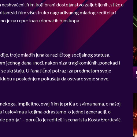
eshvaćeni, film koji brani dostojanstvo zaljubljenih, stiže u
itantski film višestruko nagrađivanog mladog reditelja i
tno je na repertoaru domaćih bioskopa.
e, troje mladih junaka različitog socijalnog statusa,
m jednog dana i noći, nakon niza tragikomičnih, ponekad i
vi se ukrštaju. U fanatičnoj potrazi za predmetom svoje
 klubu u poslednjem pokušaju da ostvare svoje snove.
i nekoga. Implicitno, ovaj film je priča o svima nama, o našoj
 i uslovima u kojima odrastamo, o jednoj generaciji, o
e pobija.“ – poručio je reditelj i scenarista Kosta Đorđević.