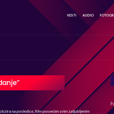
VESTI
AUDIO
FOTOGRA
SE
danje”
FO
F
obzira na posledice, film posvećen svim zaljubljenim