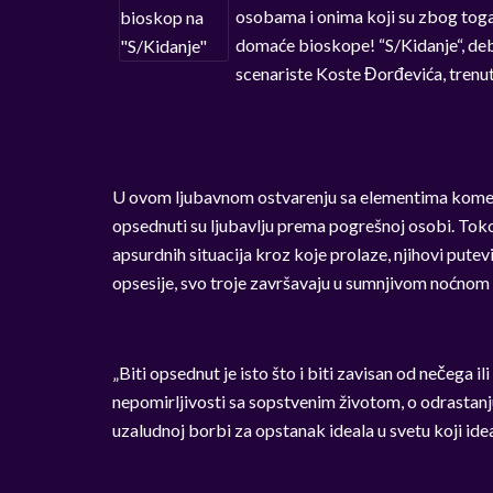
osobama i onima koji su zbog toga n
domaće bioskope! “S/Kidanje“, deb
scenariste Koste Đorđevića, trenu
U ovom ljubavnom ostvarenju sa elementima komedij
opsednuti su ljubavlju prema pogrešnoj osobi. Toko
apsurdnih situacija kroz koje prolaze, njihovi pute
opsesije, svo troje završavaju u sumnjivom noćnom
„Biti opsednut je isto što i biti zavisan od nečega il
nepomirljivosti sa sopstvenim životom, o odrastanju
uzaludnoj borbi za opstanak ideala u svetu koji ideal