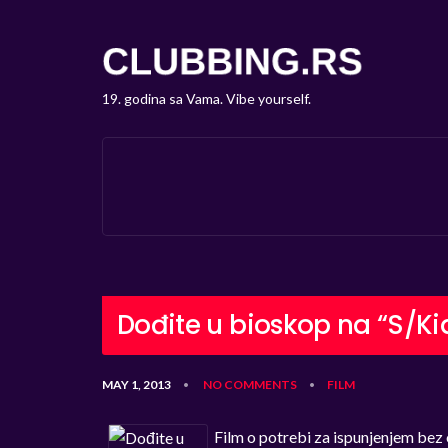
19. godina sa Vama. Vibe yourself.
Dođite u bioskop na “S/Ki
MAY 1, 2013
NO COMMENTS
FILM
•
•
Film o potrebi za ispunjenjem bez 