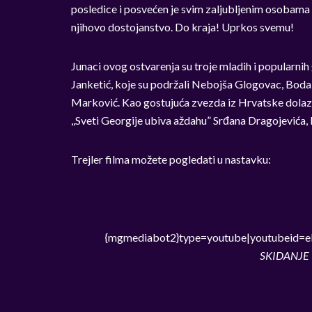
posledice i posvećen je svim zaljubljenim osobama 
njihovo dostojanstvo. Do kraja! Uprkos svemu!
Junaci ovog ostvarenja su troje mladih i popularn
Janketić, koje su podržali Nebojša Glogovac, Boda 
Marković. Kao gostujuća zvezda iz Hrvatske dolazi 
,,Sveti Georgije ubiva aždahu” Srđana Dragojevića, kao
Trejler filma možete pogledati u nastavku:
{mgmediabot2}type=youtube|youtubeid=e
SKIDANJE –