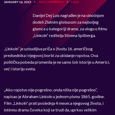
JANUARY 16, 2013
NO COMMENTS
FILM
•
•
Danijel Dej Luis nagrađen je na sinoćnjom
dodeli Zlatnim globusom za najboljeg
glumca u kategoriji drame, za ulogu u filmu
„Linkoln“ reditelja Stivena Spilberga.
„Linkoln“ je uzbudljiva priča o životu 16. američkog
predsednika i njegovoj borbi za ukidanje ropstva. Ova
politička pobeda promenila je ne samo tok istorije u Americi,
već i istoriju sveta.
„Ako ropstvo nije pogrešno, onda ništa nije pogrešno“,
napisao je Abraham Linkoln u jednom pismu 1865. godine.
Film „Linkoln“ prati poslednja 4 meseca njegovog života, i
intimnu dramu čoveka koji se trudi da, uprkos velikim