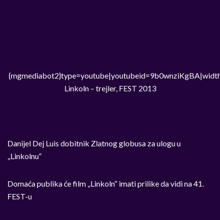
{mgmediabot2}type=youtube|youtubeid=9b0wnziKgBA|width
Linkoln – trejler, FEST 2013
Danijel Dej Luis dobitnik Zlatnog globusa za ulogu u
„Linkolnu“
Domaća publika će film „Linkoln“ imati prilike da vidi na 41.
FEST-u