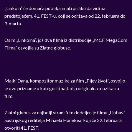
„Linkoln“ će domaća publika imati priliku da vidi na
predstojećem, 41. FEST-u, koji se održava od 22. februara do
3. marta.
Osim „Linkolna“, još dva filma iz distribucije „MCF MegaCom
Filma“ osvojila su Zlatne globuse.
Majkl Dana, kompozitor muzike za film „Pijev život“, osvojio
je ovo priznanje u kategoriji najbolja originalna muzika za
film.
Zlatni glubus za najbolji strani film dodeljen je filmu „Ljubav“
austrijskog reditelja Mihaela Hanekea, koji će 22. februara
otvoriti 41. FEST.