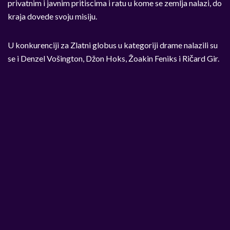
privatnim i javnim pritiscima i ratu u kome se zemlja nalazi, do
kraja dovede svoju misiju.
U konkurenciji za Zlatni globus u kategoriji drame nalazili su
se i Denzel Vošington, Džon Hoks, Žoakin Feniks i Ričard Gir.