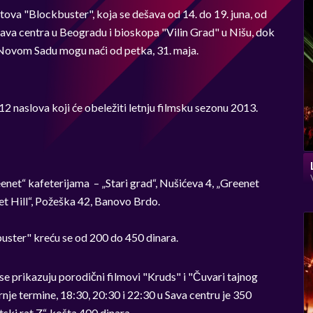
hitova "Blockbuster", koja se dešava od 14. do 19. juna, od
Sava centra u Beogradu i bioskopa "Vilin Grad" u Nišu, dok
 Novom Sadu mogu naći od petka, 31. maja.
naslova koji će obeležiti letnju filmsku sezonu 2013.
net“ kafeterijama – „Stari grad“, Nušićeva 4, „Greenet
et Hill“, Požeška 42, Banovo Brdo.
buster" kreću se od 200 do 450 dinara.
 se prikazuju porodični filmovi "Kruds" i "Čuvari tajnog
rnje termine, 18:30, 20:30 i 22:30 u Sava centru je 350
tski rat Z“, košta 400 dinara.