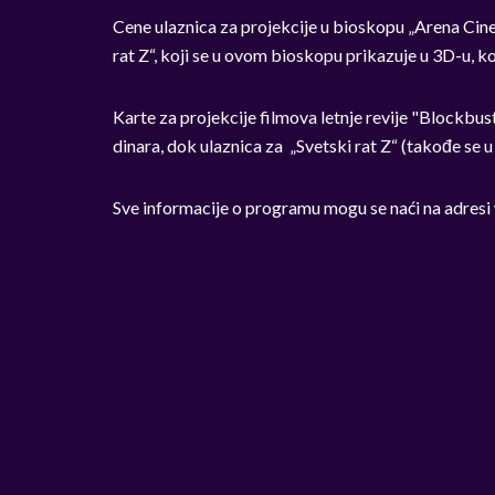
Cene ulaznica za projekcije u bioskopu „Arena Cin
rat Z“, koji se u ovom bioskopu prikazuje u 3D-u, k
Karte za projekcije filmova letnje revije "Blockbus
dinara, dok ulaznica za „Svetski rat Z“ (takođe se
Sve informacije o programu mogu se naći na adres