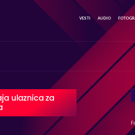
VESTI
AUDIO
FOTOGRA
SE
aja ulaznica za
FO
a
F