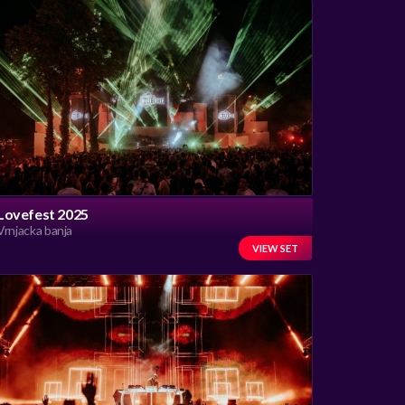
Lovefest 2025
Vrnjacka banja
VIEW SET