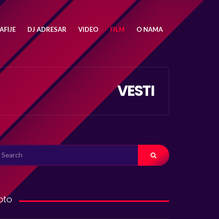
FIJE
DJ ADRESAR
VIDEO
FILM
O NAMA
VESTI
ARCH
R:
oto