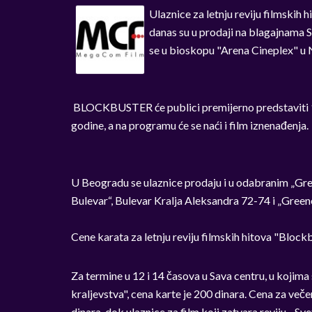
Ulaznice za letnju reviju filmskih 
danas su u prodaji na blagajnama 
se u bioskopu "Arena Cineplex" u
BLOCKBUSTER će publici premijerno predstaviti 12 
godine, a na programu će se naći i film iznenađenja.
U Beogradu se ulaznice prodaju i u odabranim „Gree
Bulevar“, Bulevar Kralja Aleksandra 72-74 i „Green
Cene karata za letnju reviju filmskih hitova "Block
Za termine u 12 i 14 časova u Sava centru, u kojima
kraljevstva", cena karte je 200 dinara. Cena za veče
dinara, dok ulaznice za film koji zatvara reviju, „Sve