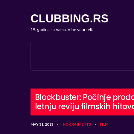
19. godina sa Vama. Vibe yourself.
Blockbuster: Počinje prod
letnju reviju filmskih hitov
MAY 31, 2013
NO COMMENTS
FILM
•
•