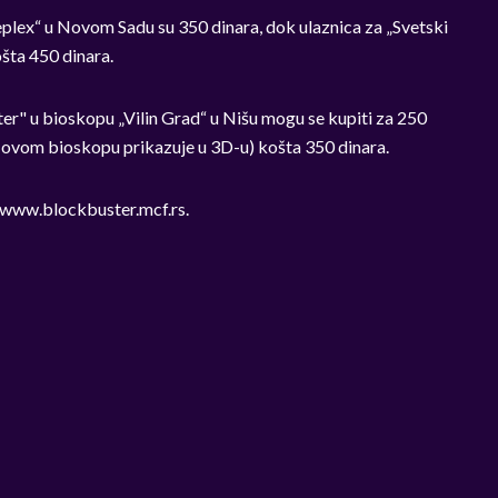
eplex“ u Novom Sadu su 350 dinara, dok ulaznica za „Svetski
ošta 450 dinara.
ter" u bioskopu „Vilin Grad“ u Nišu mogu se kupiti za 250
 u ovom bioskopu prikazuje u 3D-u) košta 350 dinara.
i www.blockbuster.mcf.rs.