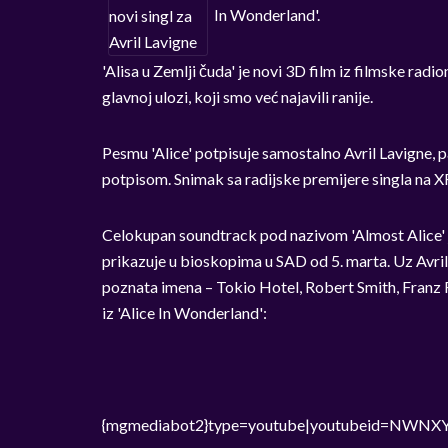
In Wonderland'.
'Alisa u Zemlji čuda' je novi 3D film iz filmske rad
glavnoj ulozi, koji smo već najavili ranije.
Pesmu 'Alice' potpisuje samostalno Avril Lavigne, 
potpisom. Snimak sa radijske premijere singla na
Celokupan soundtrack pod nazivom 'Almost Alice' je 
prikazuje u bioskopima u SAD od 5. marta. Uz Avril 
poznata imena – Tokio Hotel, Robert Smith, Franz
iz 'Alice In Wonderland':
{mgmediabot2}type=youtube|youtubeid=NWNXY