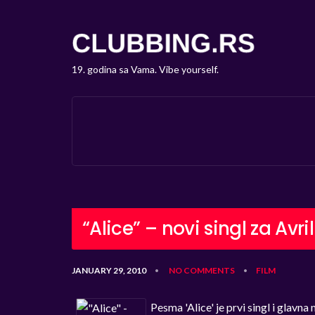
19. godina sa Vama. Vibe yourself.
“Alice” – novi singl za Avri
JANUARY 29, 2010
NO COMMENTS
FILM
•
•
Pesma 'Alice' je prvi singl i glav