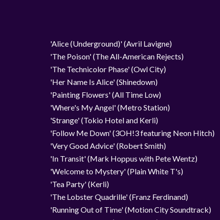
'Alice (Underground)' (Avril Lavigne)
'The Poison' (The All-American Rejects)
'The Technicolor Phase' (Owl City)
'Her Name Is Alice' (Shinedown)
'Painting Flowers' (All Time Low)
'Where's My Angel' (Metro Station)
'Strange' (Tokio Hotel and Kerli)
'Follow Me Down' (3OH!3 featuring Neon Hitch)
'Very Good Advice' (Robert Smith)
'In Transit' (Mark Hoppus with Pete Wentz)
'Welcome to Mystery' (Plain White T's)
'Tea Party' (Kerli)
'The Lobster Quadrille' (Franz Ferdinand)
'Running Out of Time' (Motion City Soundtrack)