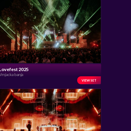
Lovefest 2025
Vrnjacka banja
VIEW SET