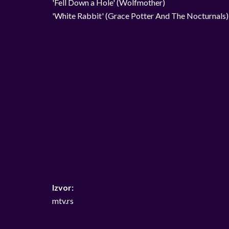
'Fell Down a Hole' (Wolfmother)
'White Rabbit' (Grace Potter And The Nocturnals)
Izvor:
mtv.rs