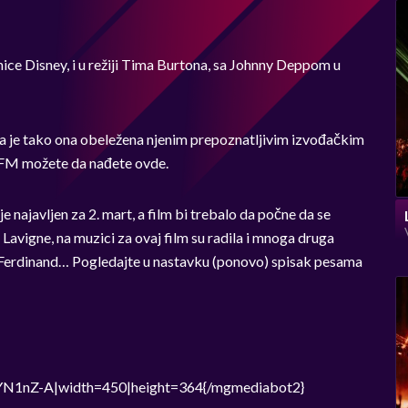
ionice Disney, i u režiji Tima Burtona, sa Johnny Deppom u
pa je tako ona obeležena njenim prepoznatljivim izvođačkim
 XFM možete da nađete ovde.
najavljen za 2. mart, a film bi trebalo da počne da se
Lavigne, na muzici za ovaj film su radila i mnoga druga
 Ferdinand… Pogledajte u nastavku (ponovo) spisak pesama
N1nZ-A|width=450|height=364{/mgmediabot2}