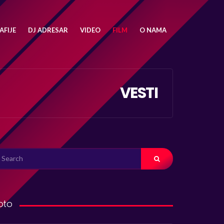
FIJE
DJ ADRESAR
VIDEO
FILM
O NAMA
VESTI
ARCH
R:
oto