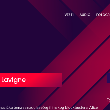
VESTI
AUDIO
FOTOGRA
SE
l Lavigne
FO
F
na muzička tema sa nadolazećeg filmskog blockbustera 'Alice