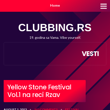
Home
19. godina sa Vama. Vibe yourself.
VESTI
Yellow Stone Festival
Vol.1 na reci Rzav
AUGUST 1, 2013
NO COMMENTS
FESTIVAL
•
•