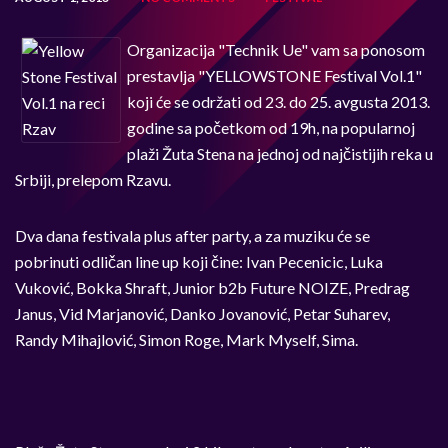
Organizacija "Technik Ue" vam sa ponosom
prestavlja "YELLOWSTONE Festival Vol.1"
koji će se održati od 23. do 25. avgusta 2013.
godine sa početkom od 19h, na popularnoj
plaži Žuta Stena na jednoj od najčistijih reka u
Srbiji, prelepom Rzavu.
Dva dana festivala plus after party, a za muziku će se
pobrinuti odličan line up koji čine: Ivan Pecenicic, Luka
Vuković, Bokka Shraft, Junior b2b Future NOIZE, Predrag
Janus, Vid Marjanović, Danko Jovanović, Petar Suharev,
Randy Mihajlović, Simon Roge, Mark Myself, Sima.