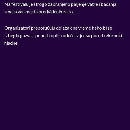
Na festivalu je strogo zabranjeno paljenje vatre i bacanja
smeća van mesta predviđenih za to.
Organizatori preporučuju dolazak na vreme kako bi se
izbegla gužva, i poneti topliju odeću iz jer su pored reke noći
hladne.