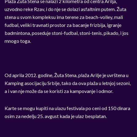
Plaža Žuta Stena se nalazi 2 kilometra od centra Arilja,
uzvodno reke Rzav, i do nje se dolazi asfaltnim putem. Žuta
stena u svom kompleksu ima terene za beach-volley, mali
fudbal, veliki travnati prostor za bacanje frizbija, igranje
badmintona, poseduje stoni-fudbal, stoni-tenis, pikado, i jos
mnogo toga.
Od aprila 2012. godine, Žuta Stena, plaža Arilje je uvrštena u
Kamping asocijaciju Srbije, tako da ova plaža u letnjoj sezoni,
a i van nje može da se koristi za kampovanje i odmor.
Karte se mogu kupiti na ulazu festivala po ceni od 150 dinara
osim za nedelju 25. avgust kada je ulaz besplatan.