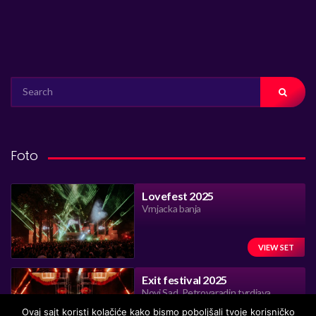
SEARCH
FOR:
Foto
Lovefest 2025
Vrnjacka banja
VIEW SET
Exit festival 2025
Novi Sad, Petrovaradin tvrdjava
Ovaj sajt koristi kolačiće kako bismo poboljšali tvoje korisničko