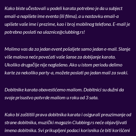
Kako biste učestovali u podeli karata potrebno je da u subject
email-a napišete ime eventa (ili filma), a u nastavku email-a
upišete vaše ime i prezime, kao i broj mobilnog telefona. E-mail je
potrebno poslati na
ulaznice@clubbing.rs
!
Molimo vas da za jedan event pošaljete samo jedan e-mail. Slanje
više malova neće povećati vaše šanse za dobijanje karata.
Ukoliko drugačije nije naglašeno. Ako u istom periodu delimo
karte za nekoliko party-a, možete poslati po jedan mail za svaki.
Dobitnike karata obavestićemo mailom. Dobitnici su dužni da
svoje prisustvo potvrde mailom u roku od 3 sata.
Kako bi zaštitili prava dobitnika karata i osigurali preuzimanje od
strane dobitnika, muzički magazin Clubbing.rs neće objavljivati
imena dobitnika. Svi prikupljeni podaci korisnika će biti korišćeni