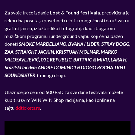
Za svoje treće izdanje
Lost & Found festivala
, predviđena je
rekordna poseta, a posetioci će biti u mogućnosti da uživaju u
graffiti jam-u, izložbi slika i fotografija kao i bogatom
muzičkom programu i underground vajbu koji će na bazen
doneti
SMOKE MARDELJANO, BVANA I LIDER, STRAY DOGG,
ZAA, STRAIGHT JACKIN, KRISTIJAN MOLNAR, MARKO
MILOSAVLJEVIĆ, 031 REPUBLIC, BATTRIC & MIVU, LARA H,
brazilski tandem ANDRE DOMINICI & DIOGO ROCHA TKNT
SOUNDSISTER
+ mnogi drugi.
Ulaznice po ceni od 600 RSD za sve dane festivala možete
kupiti u svim WIN WIN Shop radnjama, kao i online na
sajtu
ddtickets.rs
.