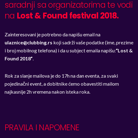
saradnji sa organizatorima te vodi
na
Lost & Found festival 2018.
Zainteresovani je potrebno da napišu email na
ulaznice@clubbing.rs
koji sadrži vaše podatke (ime, prezime
i broj mobilnog telefona) i da u subject emaila napišu:
“Lost &
Found 2018”
.
Rok za slanje mailova je do 17h na dan eventa, za svaki
pojedinačni event, a dobitnike ćemo obavestiti mailom
najkasnije 2h vremena nakon isteka roka.
PRAVILA I NAPOMENE