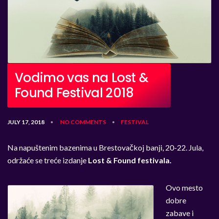
Vodimo vas na Lost &
Found Festival 2018
JULY 17, 2018
NO COMMENTS
FESTIVAL
•
•
Na napuštenim bazenima u Brestovačkoj banji, 20-22. Jula,
održaće se treće izdanje
Lost & Found festivala.
Ovo mesto
dobre
zabave i