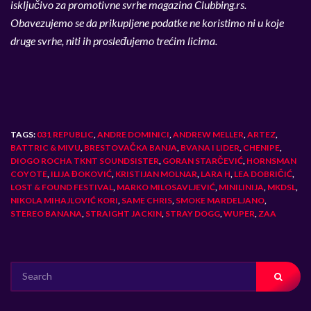
isključivo za promotivne svrhe magazina Clubbing.rs.
Obavezujemo se da prikupljene podatke ne koristimo ni u koje
druge svrhe, niti ih prosleđujemo trećim licima.
TAGS:
031 REPUBLIC
,
ANDRE DOMINICI
,
ANDREW MELLER
,
ARTEZ
,
BATTRIC & MIVU
,
BRESTOVAČKA BANJA
,
BVANA I LIDER
,
CHENIPE
,
DIOGO ROCHA TKNT SOUNDSISTER
,
GORAN STARČEVIĆ
,
HORNSMAN
COYOTE
,
ILIJA ĐOKOVIĆ
,
KRISTIJAN MOLNAR
,
LARA H
,
LEA DOBRIČIĆ
,
LOST & FOUND FESTIVAL
,
MARKO MILOSAVLJEVIĆ
,
MINILINIJA
,
MKDSL
,
NIKOLA MIHAJLOVIĆ KORI
,
SAME CHRIS
,
SMOKE MARDELJANO
,
STEREO BANANA
,
STRAIGHT JACKIN
,
STRAY DOGG
,
WUPER
,
ZAA
SEARCH
FOR: