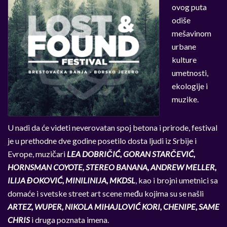
ovog puta
odiše
mešavinom
urbane
kulture
umetnosti,
ekologije i
muzike.
U nadi da će videti neverovatan spoj betona i prirode, festival
je u prethodne dve godine posetilo dosta ljudi iz Srbije i
Evrope, muzičari
LEA DOBRIČIĆ, GORAN STARČEVIĆ,
HORNSMAN COYOTE, STEREO BANANA, ANDREW MELLER,
ILIJA ĐOKOVIĆ, MINILINIJA, MKDSL
, kao i brojni umetnici sa
domaće i svetske street art scene među kojima su se našli
ARTEZ, WUPER, NIKOLA MIHAJLOVIĆ KORI, CHENIPE, SAME
CHRIS
i druga poznata imena.