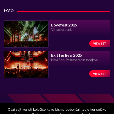
Foto
Lovefest 2025
Vrnjacka banja
VIEW SET
Exit festival 2025
Novi Sad, Petrovaradin tvrdjava
VIEW SET
Ovaj sajt koristi kolačiće kako bismo poboljšali tvoje korisničko