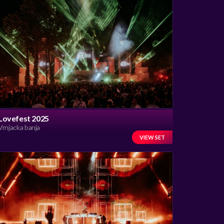
Lovefest 2025
Vrnjacka banja
VIEW SET