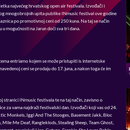
tka najvećeg hrvatskog open air festivala. Izvođači i
zbog mnogobrojnih upita publike INmusic festival ove godine
aznica po promotivnoj ceni od 250 kuna. Na taj se način
u u mogućnosti na Jarun doći sva tri dana.
stema entriamo kojem se može pristupiti is internetske
navedenoj ceni se prodaju do 17. juna, a nakon toga će im
 stranici INmusic festivala te na taj način, zavisno o
ce za vama najdraži festivalski dan. Izvođači koji vas od 24.
rctic Monkeis, Iggi And The Stooges, Basement Jakk, Bloc
a, Mile Me Deaf, Rangleklods, Stealing Sheep, Team Ghost,
ment, osvajajući Lion, Gatuzo, Frenkie, She Loves Pablo,