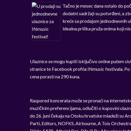
Tačno je mesec dana ostalo do poče
dodatni sadržaji su potvrđeni, a 
kreće sa prodajom jednodnevnih ul
idealna prilika pruža onima koji nis
Ulaznice se mogu kupiti isključivo online putem si
stranice te Facebook profila INmusic festivala. Po 
cena porasti na 290 kuna.
Raspored koncerata može se pronaći na internetskoj
muzičkim preferencijama, odlučiti o kupovini ulazni
do 26. juni čekaju na Otoku hrvatske mladeži su A
Parti, Editors, NOFKS, Airbourne, A Tois Orchestr
Dikta, SARS, Atheist Rap, Dža ili Bu, Moveknovledge