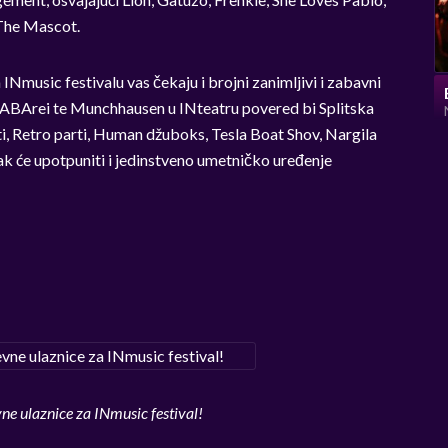
 The Mascot.
INmusic festivalu vas čekaju i brojni zanimljivi i zabavni
ABArei te Munchhausen u INteatru povered bi Splitska
i, Retro parti, Human džuboks, Tesla Boat Shov, Nargila
sak će upotpuniti i jedinstveno umetničko uređenje
ne ulaznice za INmusic festival!