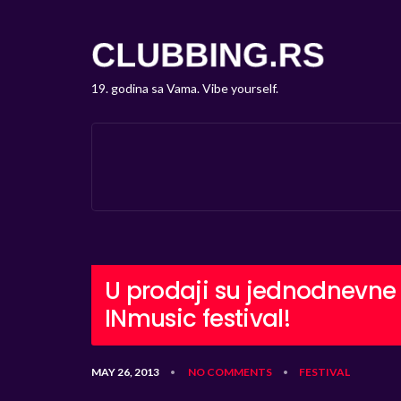
19. godina sa Vama. Vibe yourself.
U prodaji su jednodnevne 
INmusic festival!
MAY 26, 2013
NO COMMENTS
FESTIVAL
•
•