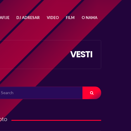
FIJE
DJ ADRESAR
VIDEO
FILM
O NAMA
VESTI
ARCH
R:
oto