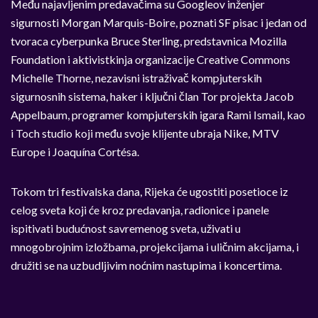
Među najavljenim predavačima su Googleov inženjer
sigurnosti Morgan Marquis-Boire, poznati SF pisac i jedan od
tvoraca cyberpunka Bruce Sterling, predstavnica Mozilla
Foundation i aktivistkinja organizacije Creative Commons
Michelle Thorne, nezavisni istraživač kompjuterskih
sigurnosnih sistema, haker i ključni član Tor projekta Jacob
Appelbaum, programer kompjuterskih igara Rami Ismail, kao
i Toch studio koji među svoje klijente ubraja Nike, MTV
Europe i Joaquína Cortésa.
Tokom tri festivalska dana, Rijeka će ugostiti posetioce iz
celog sveta koji će kroz predavanja, radionice i panele
ispitivati budućnost savremenog sveta, uživati u
mnogobrojnim izložbama, projekcijama i uličnim akcijama, i
družiti se na uzbudljivim noćnim nastupima i koncertima.