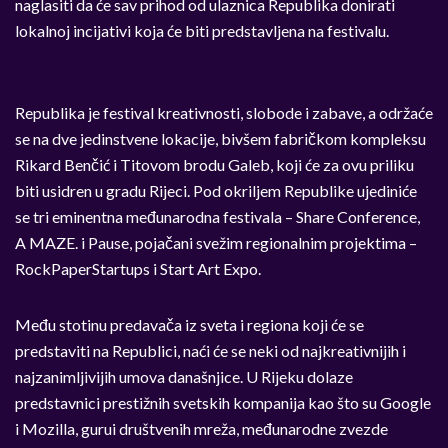
naglasiti da će sav prihod od ulaznica Republika donirati
lokalnoj incijativi koja će biti predstavljena na festivalu.
Republika je festival kreativnosti, slobode i zabave, a održaće
se na dve jedinstvene lokacije, bivšem fabričkom kompleksu
Rikard Benčić i Titovom brodu Galeb, koji će za ovu priliku
biti usidren u gradu Rijeci. Pod okriljem Republike ujediniće
se tri eminentna međunarodna festivala – Share Conference,
A MAZE. i Pause, pojačani svežim regionalnim projektima –
RockPaperStartups i Start Art Expo.
Među stotinu predavača iz sveta i regiona koji će se
predstaviti na Republici, naći će se neki od najkreativnijih i
najzanimljivijih umova današnjice. U Rijeku dolaze
predstavnici prestižnih svetskih kompanija kao što su Google
i Mozilla, gurui društvenih mreža, međunarodne zvezde