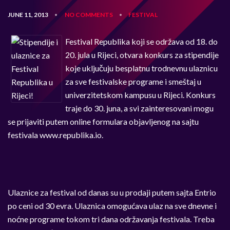
JUNE 11, 2013
NO COMMENTS
FESTIVAL
•
•
Festival Republika koji se održava od 18. do
20. jula u Rijeci, otvara konkurs za stipendije
koje uključuju besplatnu trodnevnu ulaznicu
za sve festivalske programe i smeštaj u
univerzitetskom kampusu u Rijeci. Konkurs
traje do 30. juna, a svi zainteresovani mogu
se prijaviti putem online formulara objavljenog na sajtu
festivala www.republika.io.
Ulaznice za festival od danas su u prodaji putem sajta Entrio
po ceni od 30 evra. Ulaznica omogućava ulaz na sve dnevne i
noćne programe tokom tri dana održavanja festivala. Treba