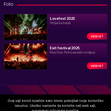
Foto
Lovefest 2025
Vrnjacka banja
VIEW SET
Exit festival 2025
Novi Sad, Petrovaradin tvrdjava
VIEW SET
Ovaj sajt koristi kolačiće kako bismo poboljšali tvoje korisničko
iskustvo. Ukoliko nastavite da koristite naš web sajt,
Handmade in Serbia 15 years ago, while listening to the great
automatski prihvatate kolačiće.