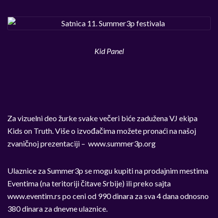
Kid Panel
Za vizuelni deo žurke svake večeri biće zadužena VJ ekipa
Kids on Truth. Više o izvođačima možete pronaći na našoj
zvaničnoj prezentaciji – www.summer3p.org
Ulaznice za Summer3p se mogu kupiti na prodajnim mestima
Eventima (na teritoriji čitave Srbije) ili preko sajta
www.eventim.rs po ceni od 990 dinara za sva 4 dana odnosno
380 dinara za dnevne ulaznice.