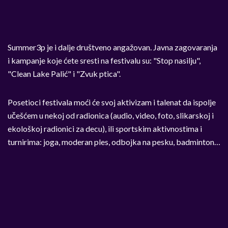
Summer3p je i dalje društveno angažovan. Javna zagovaranja
i kampanje koje ćete sresti na festivalu su: "Stop nasilju",
"Clean Lake Palić" i "Zvuk ptica".
Posetioci festivala moći će svoj aktivizam i talenat da ispolje
učešćem u nekoj od radionica (audio, video, foto, slikarskoj i
ekološkoj radionici za decu), ili sportskim aktivnostima i
turnirima: joga, moderan ples, odbojka na pesku, badminton…