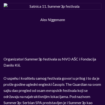
Alex Niggemann
Organizatori Summer3p festivala su NVO AŠC i Fondacija
Danilo Kiš.
O uspehu i kvalitetu samog festivala govori u prilog i to da je
prošle godine ugledni engleski časopis The Guardian na svom
sajtu dao pregled od osam evropskih festivala koji se
održavaju na najatraktivnijim lokacijama. Pod nazivom
Summer3p: Serbian SPA predstavljen je i Summer3p kao