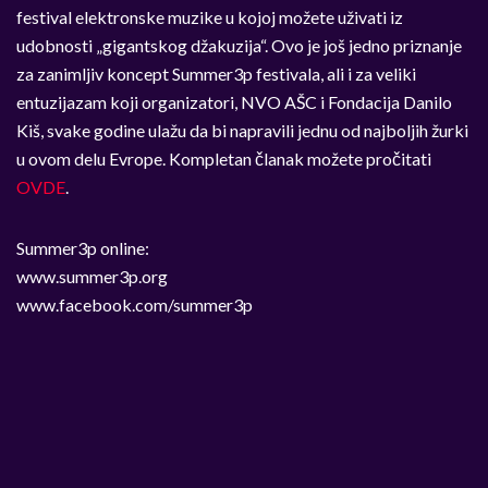
festival elektronske muzike u kojoj možete uživati iz
udobnosti „gigantskog džakuzija“. Ovo je još jedno priznanje
za zanimljiv koncept Summer3p festivala, ali i za veliki
entuzijazam koji organizatori, NVO AŠC i Fondacija Danilo
Kiš, svake godine ulažu da bi napravili jednu od najboljih žurki
u ovom delu Evrope. Kompletan članak možete pročitati
OVDE
.
Summer3p online:
www.summer3p.org
www.facebook.com/summer3p