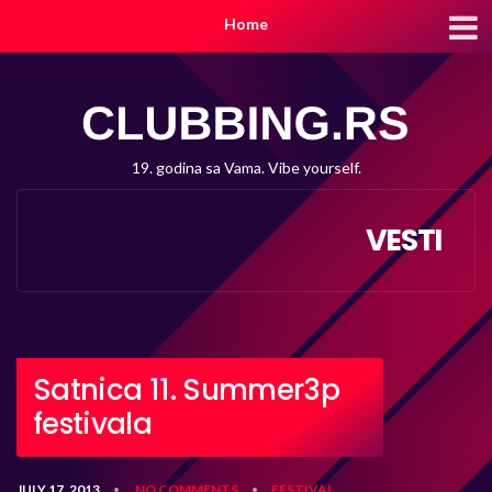
Home
19. godina sa Vama. Vibe yourself.
VESTI
Satnica 11. Summer3p
festivala
JULY 17, 2013
NO COMMENTS
FESTIVAL
•
•