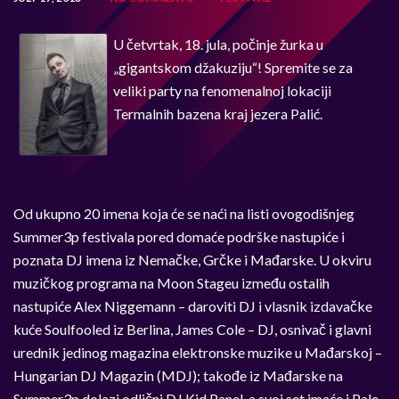
U četvrtak, 18. jula, počinje žurka u
„gigantskom džakuziju“! Spremite se za
veliki party na fenomenalnoj lokaciji
Termalnih bazena kraj jezera Palić.
Od ukupno 20 imena koja će se naći na listi ovogodišnjeg
Summer3p festivala pored domaće podrške nastupiće i
poznata DJ imena iz Nemačke, Grčke i Mađarske. U okviru
muzičkog programa na Moon Stageu između ostalih
nastupiće Alex Niggemann – daroviti DJ i vlasnik izdavačke
kuće Soulfooled iz Berlina, James Cole – DJ, osnivač i glavni
urednik jedinog magazina elektronske muzike u Mađarskoj –
Hungarian DJ Magazin (MDJ); takođe iz Mađarske na
Summer3p dolazi odlični DJ Kid Panel, a svoj set imaće i Pale