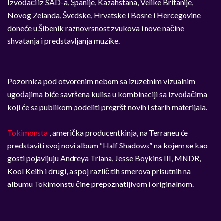
Izvođači iz SAD-a, Španije, Kazahstana, Velike Britanije,
Novog Zelanda, Švedske, Hrvatske i Bosne i Hercegovine
doneće u Šibenik raznovrsnost zvukova i nove načine
shvatanja i predstavljanja muzike.
Pozornica pod otvorenim nebom sa izuzetnim vizualnim
ugođajima biće savršena kulisa u kombinaciji sa izvođačima
koji će sa publikom podeliti pregršt novih i starih materijala.
Tokimonsta
, američka producentkinja, na Terraneu će
predstaviti svoj novi album “Half Shadows” na kojem se kao
gosti pojavljuju Andreya Triana, Jesse Boykins III, MNDR,
Kool Keith i drugi, a spoj različitih smerova prisutnih na
albumu Tokimonstu čine prepoznatljivom i originalnom.