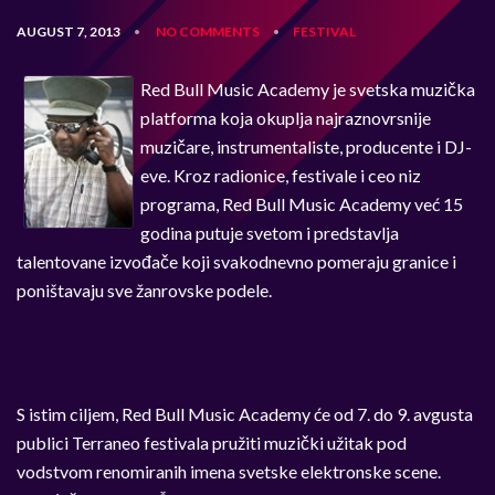
AUGUST 7, 2013
NO COMMENTS
FESTIVAL
•
•
Red Bull Music Academy je svetska muzička
platforma koja okuplja najraznovrsnije
muzičare, instrumentaliste, producente i DJ-
eve. Kroz radionice, festivale i ceo niz
programa, Red Bull Music Academy već 15
godina putuje svetom i predstavlja
talentovane izvođače koji svakodnevno pomeraju granice i
poništavaju sve žanrovske podele.
S istim ciljem, Red Bull Music Academy će od 7. do 9. avgusta
publici Terraneo festivala pružiti muzički užitak pod
vodstvom renomiranih imena svetske elektronske scene.