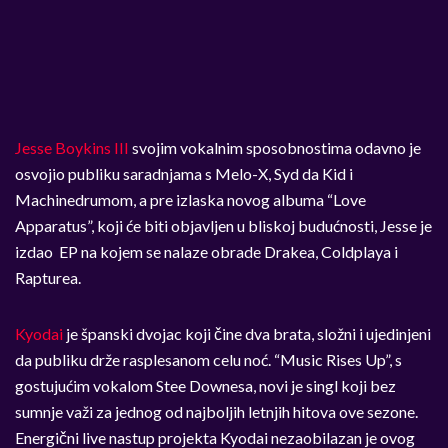
Jesse Boykins III
svojim vokalnim sposobnostima odavno je
osvojio publiku saradnjama s Melo-X, Syd da Kid i
Machinedrumom, a pre izlaska novog albuma “Love
Apparatus”, koji će biti objavljen u bliskoj budućnosti, Jesse je
izdao EP na kojem se nalaze obrade Drakea, Coldplaya i
Rapturea.
Kyodai
je španski dvojac koji čine dva brata, složni i ujedinjeni
da publiku drže rasplesanom celu noć. “Music Rises Up”, s
gostujućim vokalom Stee Downesa, novi je singl koji bez
sumnje važi za jednog od najboljih letnjih hitova ove sezone.
Energični live nastup projekta Kyodai nezaobilazan je ovog