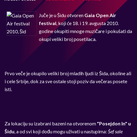
Juče je u Šidu otvoren
Gaia Open Air
festival
, koji će 18. i 19. avgusta 2010.
godine okupiti mnoge muzičare i pokušati da
okupi veliki broj posetilaca.
Prvo veče je okupilo veliki broj mladih ljudi iz Šida, okoline ali
i cele Srbije, dok za sve ostale stoji poziv da večeras posete
isti.
Za lokaciju su izabrani bazeni na otvorenom
"Posejdon In" u
Šidu
, a od svi koji dođu mogu uživati u nastupima:
Šef sale