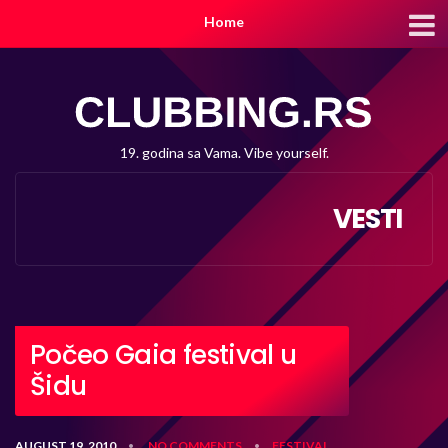
Home
19. godina sa Vama. Vibe yourself.
VESTI
Počeo Gaia festival u
Šidu
AUGUST 19, 2010
NO COMMENTS
FESTIVAL
•
•