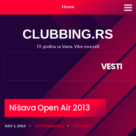
Home
19. godina sa Vama. Vibe yourself.
VESTI
Nišava Open Air 2013
JULY 1, 2013
NO COMMENTS
FESTIVAL
•
•