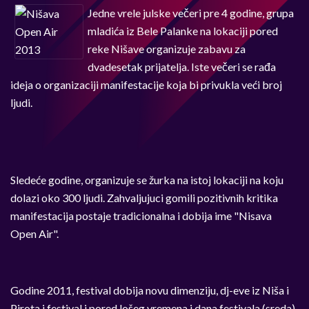
Jedne vrele julske večeri pre 4 godine, grupa
mladića iz Bele Palanke na lokaciji pored
reke Nišave organizuje zabavu za
dvadesetak prijatelja. Iste večeri se rađa
ideja o organizaciji manifestacije koja bi privukla veći broj
ljudi.
Sledeće godine, organizuje se žurka na istoj lokaciji na koju
dolazi oko 300 ljudi. Zahvaljujuci gomili pozitivnih kritika
manifestacija postaje tradicionalna i dobija ime "Nisava
Open Air".
Godine 2011, festival dobija novu dimenziju, dj-eve iz Niša i
Pirota i festival i pored lošeg vremena i dana festivala (sreda)