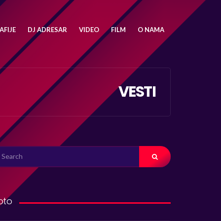
FIJE
DJ ADRESAR
VIDEO
FILM
O NAMA
VESTI
ARCH
R:
oto