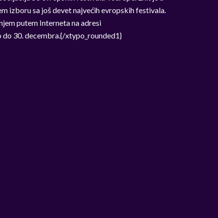
m izboru sa još devet najvećih evropskih festivala.
njem putem Interneta na adresi
no do 30. decembra.{/xtypo_rounded1}