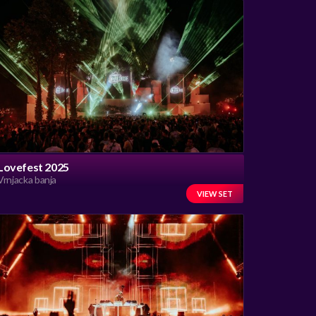
Lovefest 2025
Vrnjacka banja
VIEW SET