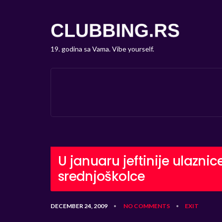
19. godina sa Vama. Vibe yourself.
U januaru jeftinije ulaznice
srednjoškolce
DECEMBER 24, 2009
NO COMMENTS
EXIT
•
•