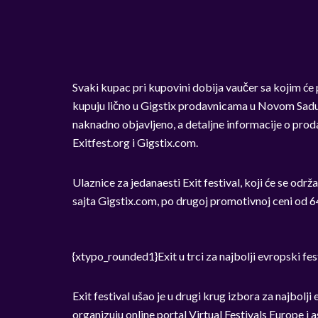
Svaki kupac pri kupovini dobija vaučer sa kojim će 
kupuju lično u Gigstix prodavnicama u Novom Sadu
naknadno objavljeno, a detaljne informacije o proda
Exitfest.org i Gigstix.com.
Ulaznice za jedanaesti Exit festival, koji će se održ
sajta Gigstix.com, po drugoj promotivnoj ceni od 64
{xtypo_rounded1}Exit u trci za najbolji evropski fes
Exit festival ušao je u drugi krug izbora za najbolj
organizuju online portal Virtual Festivals Europe i a