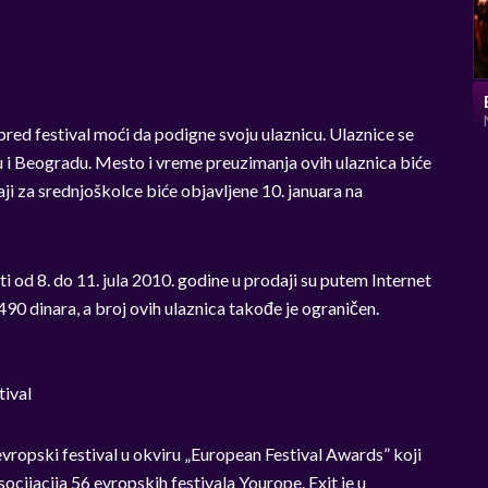
pred festival moći da podigne svoju ulaznicu. Ulaznice se
 i Beogradu. Mesto i vreme preuzimanja ovih ulaznica biće
ji za srednjoškolce biće objavljene 10. januara na
ati od 8. do 11. jula 2010. godine u prodaji su putem Internet
90 dinara, a broj ovih ulaznica takođe je ograničen.
tival
i evropski festival u okviru „European Festival Awards” koji
socijacija 56 evropskih festivala Yourope. Exit je u