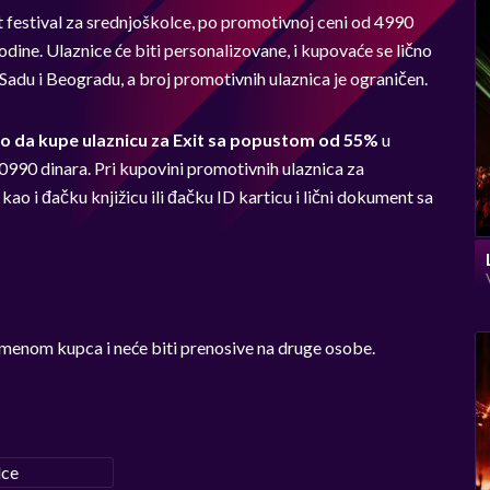
t festival za srednjoškolce, po promotivnoj ceni od 4990
odine. Ulaznice će biti personalizovane, i kupovaće se lično
du i Beogradu, a broj promotivnih ulaznica je ograničen.
o da kupe ulaznicu za Exit sa popustom od 55%
u
10990 dinara. Pri kupovini promotivnih ulaznica za
kao i đačku knjižicu ili đačku ID karticu i lični dokument sa
imenom kupca i neće biti prenosive na druge osobe.