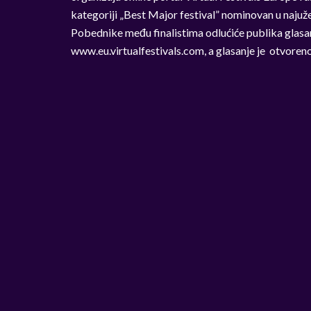
kategoriji „Best Major festival” nominovan u najuže
Pobednike među finalistima odlućiće publika glasa
www.eu.virtualfestivals.com, a glasanje je otvore