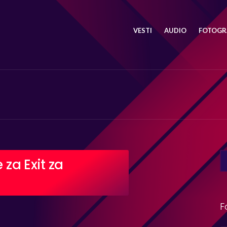
VESTI
AUDIO
FOTOGRA
SE
 za Exit za
FO
F