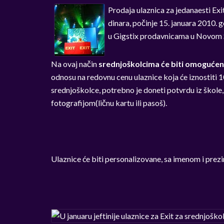
Prodaja ulaznica za jedanaesti Exi
dinara, počinje 15. januara 2010. g
u Gigstix prodavnicama u Novom Sa
Na ovaj način
srednjoškolcima će biti omogućen
odnosu na redovnu cenu ulaznice koja će iznostiti 
srednjoškolce, potrebno je doneti potvrdu iz škole, 
fotografijom(ličnu kartu ili pasoš).
Ulaznice će biti personalizovane, sa imenom i prez