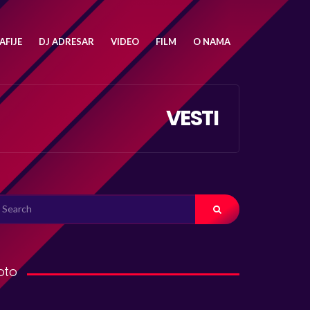
FIJE
DJ ADRESAR
VIDEO
FILM
O NAMA
VESTI
ARCH
R:
oto