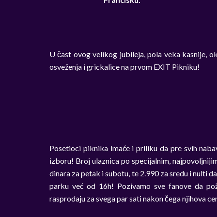
U čast ovog velikog jubileja, pola veka kasnije,
osveženja i grickalice na prvom EXIT Pikniku!
Posetioci piknika imaće i priliku da pre svih na
izboru! Broj ulaznica po specijalnim, najpovoljnij
dinara za petak i subotu, te 2.990 za sredu i nulti
parku već od 16h! Pozivamo sve fanove da požur
rasprodaju za svega par sati nakon čega njihova ce