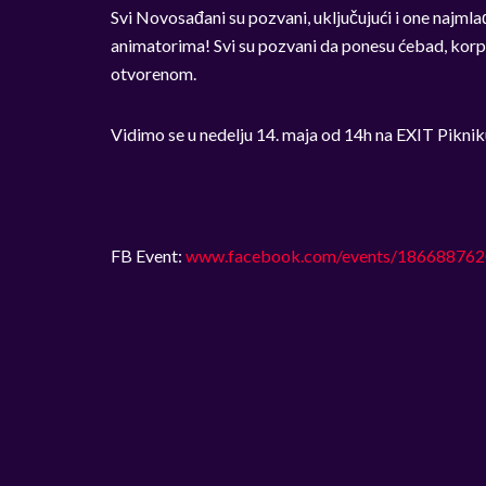
Svi Novosađani su pozvani, uključujući i one najml
animatorima! Svi su pozvani da ponesu ćebad, korpe z
otvorenom.
Vidimo se u nedelju 14. maja od 14h na EXIT Piknik
FB Event:
www.facebook.com/events/18668876