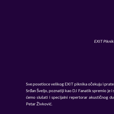
EXIT Pikni
Sve posetioce velikog EXIT piknika očekuju i prateć
Srđan Šveljo, poznatiji kao DJ Fanatik spremio je i s
ćemo slušati i specijalni repertorar akustičnog d
Petar Živković.