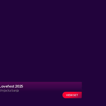
Lovefest 2025
Vrnjacka banja
VIEW SET