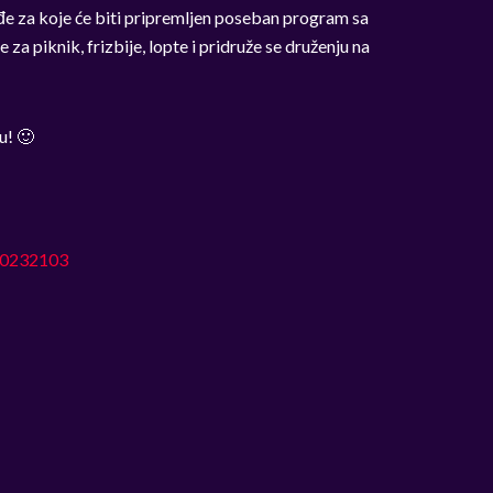
ađe za koje će biti pripremljen poseban program sa
a piknik, frizbije, lopte i pridruže se druženju na
u! 🙂
20232103