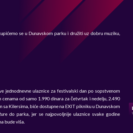
 okupićemo se u Dunavskom parku i družiti uz dobru muziku,
bave jednodnevne ulaznice za festivalski dan po sopstvenom
im cenama od samo 1.990 dinara za četvrtak i nedelju, 2.490
 dan sa Kilersima, biće dostupne na EXIT pikniku u Dunavskom
e do parka, jer se najpovoljnije ulaznice svake godine
na bude viša.