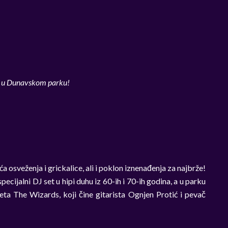
k u Dunavskom parku!
a osveženja i grickalice, ali i poklon iznenađenja za najbrže!
pecijalni DJ set u hipi duhu iz 60-ih i 70-ih godina, a u parku
ueta The Wizards, koji čine gitarista Ognjen Protić i pevač