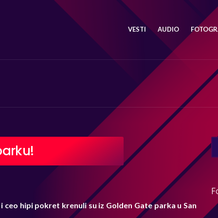
VESTI
AUDIO
FOTOGRA
SE
parku!
FO
F
 i ceo hipi pokret krenuli su iz Golden Gate parka u San