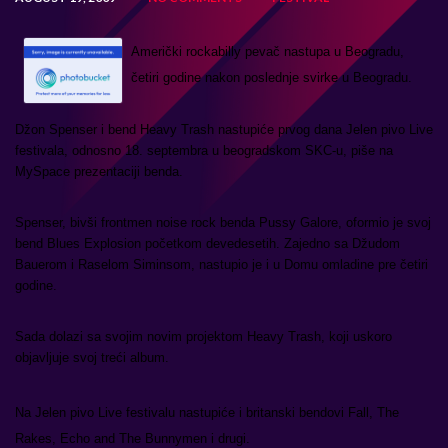
Američki rockabilly pevač nastupa u Beogradu,
četiri godine nakon poslednje svirke u Beogradu.
Džon Spenser i bend Heavy Trash nastupiće prvog dana Jelen pivo Live
festivala, odnosno 18. septembra u beogradskom SKC-u, piše na
MySpace prezentaciji benda.
Spenser, bivši frontmen noise rock benda Pussy Galore, oformio je svoj
bend Blues Explosion početkom devedesetih. Zajedno sa Džudom
Bauerom i Raselom Siminsom, nastupio je i u Domu omladine pre četiri
godine.
Sada dolazi sa svojim novim projektom Heavy Trash, koji uskoro
objavljuje svoj treći album.
Na Jelen pivo Live festivalu nastupiće i britanski bendovi Fall, The
Rakes, Echo and The Bunnymen i drugi.