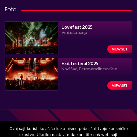
Foto
Lovefest 2025
Vrnjacka banja
VIEW SET
Exit festival 2025
Novi Sad, Petrovaradin tvrdjava
VIEW SET
Ovaj sajt koristi kolačiće kako bismo poboljšali tvoje korisničko
iskustvo. Ukoliko nastavite da koristite naš web sajt,