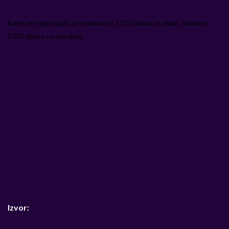
Karte se mogu kupiti po cenama od 1.200 dinara za jedan, odnosno
2.000 dinara za oba dana.
Izvor: