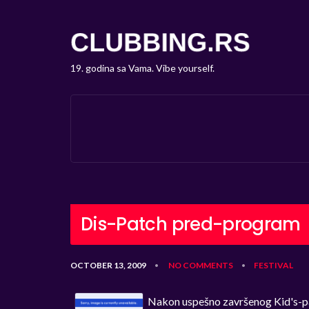
19. godina sa Vama. Vibe yourself.
Dis-Patch pred-program
OCTOBER 13, 2009
NO COMMENTS
FESTIVAL
•
•
Nakon uspešno završenog Kid's-pa