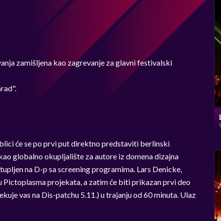
anja zamišljena kao zagrevanje za glavni festivalski
rad".
ci će se po prvi put direktno predstaviti berlinski
a kao globalno okupljalište za autore iz domena dizajna
zastupljen na D-p sa screening programima. Lars Denicke,
 Pictoplasma projekata, a zatim će biti prikazan prvi deo
ekuje vas na Dis-patchu 5.11.) u trajanju od 60 minuta. Ulaz