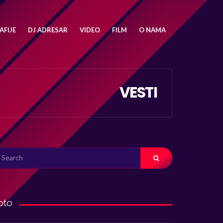
FIJE
DJ ADRESAR
VIDEO
FILM
O NAMA
VESTI
ARCH
R:
oto