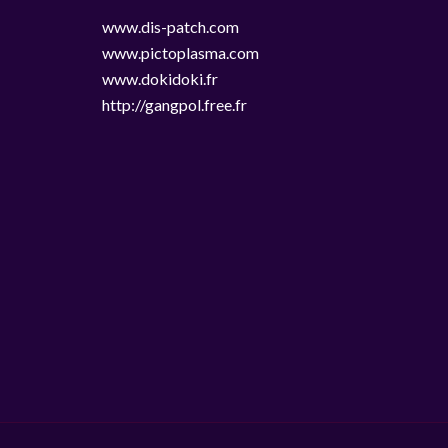
www.dis-patch.com
www.pictoplasma.com
www.dokidoki.fr
http://gangpol.free.fr