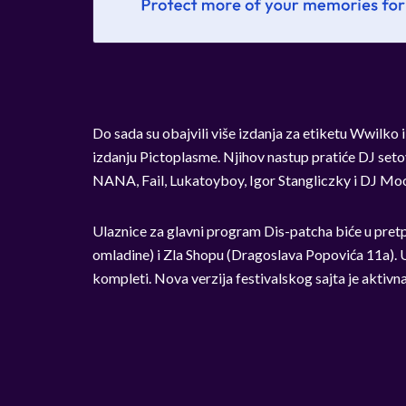
Do sada su obajvili više izdanja za etiketu Wwilko 
izdanju Pictoplasme. Njihov nastup pratiće DJ seto
NANA, Fail, Lukatoyboy, Igor Stangliczky i DJ Mo
Ulaznice za glavni program Dis-patcha biće u pretp
omladine) i Zla Shopu (Dragoslava Popovića 11a). U 
kompleti. Nova verzija festivalskog sajta je aktiv