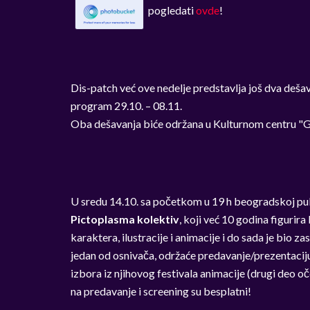
pogledati
ovde
!
Dis-patch već ove nedelje predstavlja još dva dešav
program 29.10. – 08.11.
Oba dešavanja biće održana u Kulturnom centru "G
U sredu 14.10. sa početkom u 19 h beogradskoj publi
Pictoplasma kolektiv
, koji već 10 godina figurir
karaktera, ilustracije i animacije i do sada je bio 
jedan od osnivača, održaće predavanje/prezentaciju
izbora iz njihovog festivala animacije (drugi deo oč
na predavanje i screening su besplatni!