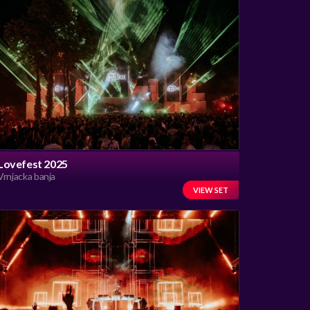
Lovefest 2025
Vrnjacka banja
VIEW SET