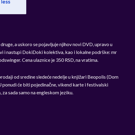
i druge, a uskoro se pojavljuje njihov novi DVD, upravo u
vi i nastupi DokiDoki kolektiva, kao i lokalne podrške: mr
odswinger. Cena ulaznice je 350 RSD, na vratima.
rodaji od sredine sledeće nedelje u knjižari Beopolis (Dom
ponudi će biti pojedinačne, vikend karte i festivalski
na, za sada samo na engleskom jeziku.