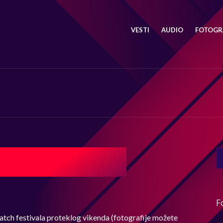
VESTI
AUDIO
FOTOGRA
SE
FO
F
tch festivala proteklog vikenda (fotografije možete