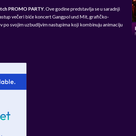
atch PROMO PARTY
. Ove godine predstavlja se u saradnji
astup večeri biće koncert Gangpol und Mit, grafičko-
iv po svojim uzbudljvim nastupima koji kombinuju animaciju