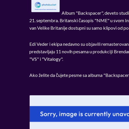
Album "Backspacer", deveto studijs
21. septembra. Britanski časopis "NME" u svom Int
van Velike Britanije dostupni su samo klipovi od po
Edi Veder i ekipa nedavno su objavili remasterov
predstavljaju 11 novih pesama u produkciji Brenda
"VS" i "Vitalogy".
Ako želite da čujete pesme sa albuma "Backspacer"