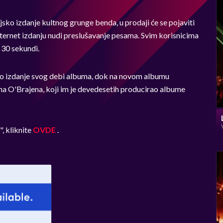
ko izdanje kultnog grunge benda, u prodaji će se pojaviti
ernet izdanju nudi preslušavanje pesama. Svim korisnicima
 30 sekundi.
ano izdanje svog debi albuma, dok na novom albumu
na O'Brajena, koji im je devedesetih producirao albume
, kliknite
OVDE
.