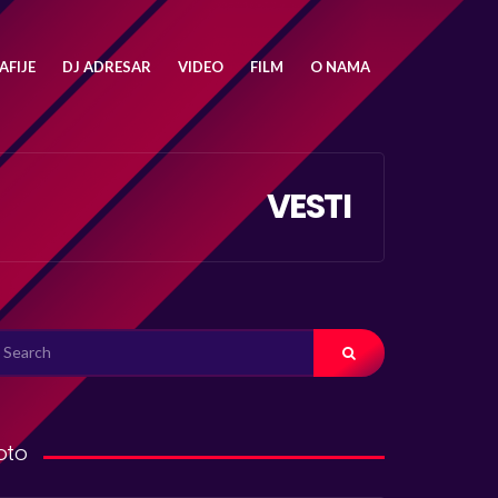
FIJE
DJ ADRESAR
VIDEO
FILM
O NAMA
VESTI
ARCH
R:
oto