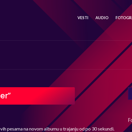
VESTI
AUDIO
FOTOGRA
SE
er”
FO
F
 svih pesama na novom albumu u trajanju od po 30 sekundi.