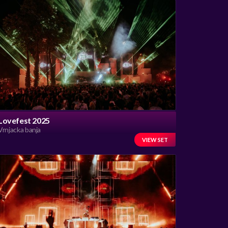
Lovefest 2025
Vrnjacka banja
VIEW SET